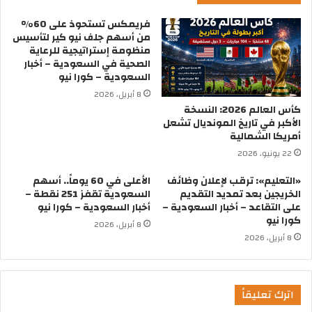
فريمكس تستحوذ على 60%
من أسهم جلف نيو كير لتأسيس
منظومة إستراتيجية للرعاية
الصحية في السعودية – أخبار
السعودية – كورا نيو
8 أبريل، 2026
كأس العالم 2026: النسخة
الأكبر في تاريخ المونديال تشعل
أمريكا الشمالية
22 يونيو، 2026
«التعليم»: ترقب لإعلان وظائف
الأعلى في 60 يوماً.. أسهم
الخريجين بعد تمديد التقديم
السعودية تقفز 251 نقطة –
على التقاعد – أخبار السعودية –
أخبار السعودية – كورا نيو
كورا نيو
8 أبريل، 2026
8 أبريل، 2026
اترك تعليقاً