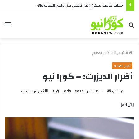
حماية كاسبر سكاي: هل تحمي من برامج الفدية والاختراقات الحديثة؟
بحث
الق
عن
الرئيسية
/
أخبار العالم
أخبار العالم
أضرار الديزرت: – كورا نيو
أرسل
كورا نيو
31 مارس، 2026
0
2
أقل من دقيقة
بريدا
[ad_1]
إلكترونيا