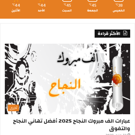
44
44
45
45
38
℃
℃
℃
℃
℃
الخميس
الجمعة
السبت
الأحد
الأثنين
الأكثر قراءة
أخرى
عبارات الف مبروك النجاح 2025 أفضل تهاني النجاح
والتفوق