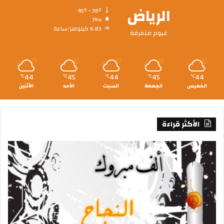
الرياض
45º - 36º
7%
6.83 كيلومتر/ساعة
غيوم متفرقة
44
45
44
45
44
℃
℃
℃
℃
℃
الخميس
الجمعة
السبت
الأحد
الأثنين
الأكثر قراءة