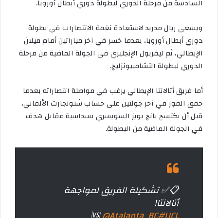
السادسة من مرحلة الدوري لبطولة دوري أبطال أوروبا.
ويسعى ريال مدريد لاستعادة نغمة الانتصارات في بطولة
دوري أبطال أوروبا، بعدما خسر في آخر مباراتين أمام ميلان
الإيطالي، ثم ليفربول الإنجليزي في الجولة الماضية من مرحلة
الدوري لبطولة التشامبيونزليج.
أما فريق أتالانتا الإيطالي يرغب في مواصلة انتصاراته بعدما
حقق الفوز في آخر جولتين على حساب شتوتجارت الألماني،
قبل أن يكتسح يانج بويز السويسري بسداسية مقابل هدف
في الجولة الماضية من البطولة.
📋✅ تشكيلة الفريق لمواجهة
أتالانتا!
🆚
@Atalanta_BC
#UCL