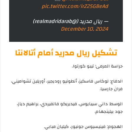
pic.twitter.com/irZ25GBeAd
— ريال مدريد (@realmadridarab)
December 10, 2024
تشكيل ريال مدريد أمام أتالانتا
حراسة المرمى: تيبو كورتوا.
الدفاع: لوكاس فاسكيز، أنطونيو روديجير، أوريلين تشواميني،
فران جارسيا.
الوسط: داني سيبايوس، فيديريكو فالفيردي، براهيم دياز،
جود بيلينجهام.
الهجوم: فينيسيوس جونيور، كيليان مبابي.