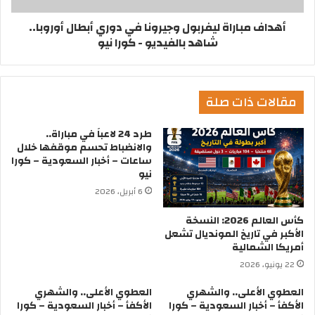
أهداف مباراة ليفربول وجيرونا في دوري أبطال أوروبا..
شاهد بالفيديو - كورا نيو
مقالات ذات صلة
طرد 24 لاعباً في مباراة..
والانضباط تحسم موقفها خلال
ساعات – أخبار السعودية – كورا
نيو
6 أبريل، 2026
كأس العالم 2026: النسخة
الأكبر في تاريخ المونديال تشعل
أمريكا الشمالية
22 يونيو، 2026
العطوي الأعلى.. والشهري
العطوي الأعلى.. والشهري
الأكفأ – أخبار السعودية – كورا
الأكفأ – أخبار السعودية – كورا