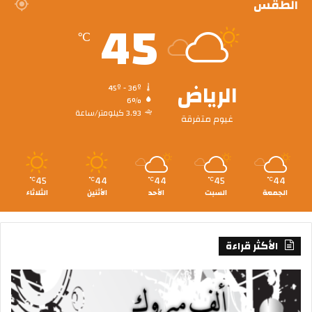
الطقس
45
℃
الرياض
45º - 36º
6%
3.93 كيلومتر/ساعة
غيوم متفرقة
45
44
44
45
44
℃
℃
℃
℃
℃
الجمعة
السبت
الأحد
الأثنين
الثلاثاء
الأكثر قراءة