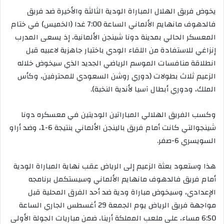
يخوض فريق الهلال المباراة الودية الثالثة والأخيرة ضد فريق
فالدهوف مانهايم الألماني الساعة 7:00 غدا (الخميس) في ختام
المعسكر الحالي بمدينة دونا شينجن الألمانية، إذ يسعى المدرب
إنزاغي للاستفادة من اللقاء الودي باختبار جاهزية لاعبيه قبل
انطلاقة منافسات الموسم الرياضي الجديد الذي سيخوض خلاله
الزعيم ثلاث بطولات (دوري روشن السعودي للمحترفين، وكأس
الملك، ودوري أبطال آسيا لأندية النخبة).
وكسب الفريق الهلالي المباراتين الوديتين في معسكره دونا
شينجوالتي كانت أمام فريق بالينجن الألماني بنتيجة 6-1، وضد أراو
السويسري 6-صفر.
هذا وستعود بعثة الزعيم إلى الرياض عقب نهاية المباراة الودية
أمام فريق فالدهوف مانهايم الألماني وسيستكمل برنامجه
الإعدادي، وسيخوض مباراة ودية ضد أحد الفرق المحلية قبل
مواجهة فريق الرياض يوم الجمعة 29 أغسطس الجاري الساعة
6:50 مساء، على ملعب المملكة أرينا، ضمن مباريات الجولة الأولى