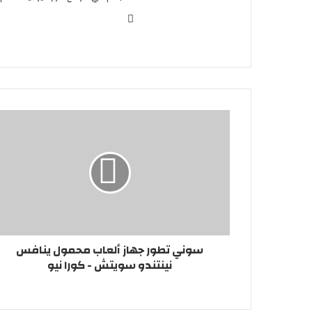
موقع
الويب
سوني تطور جهاز ألعاب محمول ينافس
نينتندو سويتش - كورا نيو