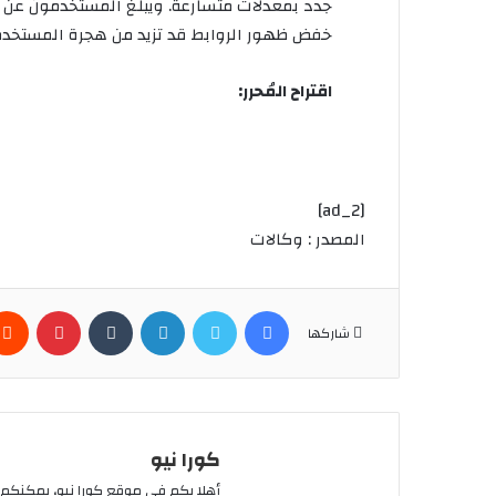
خفض ظهور الروابط قد تزيد من هجرة المستخد
اقتراح المُحرر:
[ad_2]
المصدر : وكالات
فيسبوك
تويتر
لينكدإن
بينتير
شاركها
كورا نيو
أهلا بكم في موقع كورا نيو، يمكنكم 