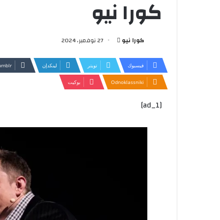
كورا نيو
أرسل
كورا نيو
27 نوفمبر، 2024
بريدا
إلكترونيا
فيسبوك
تويتر
لينكدإن
Odnoklassniki
بوكيت
[ad_1]