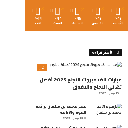
44
44
45
45
45
℃
℃
℃
℃
℃
الأربعاء
الخميس
الجمعة
السبت
الأحد
الأكثر قراءة
أخرى
عبارات الف مبروك النجاح 2025 أفضل
تهاني النجاح والتفوق
13 يونيو، 2023
عطر محمد بن سلمان برائحة
القوة والأناقة
19 يونيو، 2023