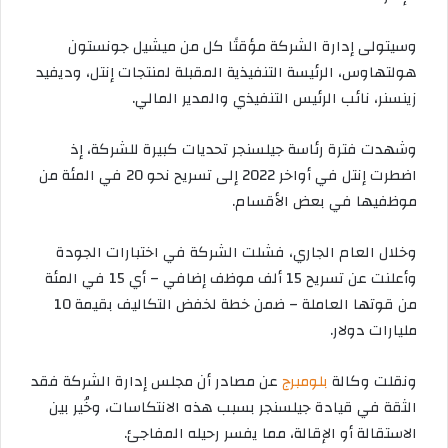
وسيتولى إدارة الشركة مؤقتًا كل من ميشيل جونستون
هولتهاوس، الرئيسة التنفيذية المقبلة لمنتجات إنتل، وديفيد
زينسنر، نائب الرئيس التنفيذي والمدير المالي.
وشهدت فترة رئاسة جيلسنجر تحديات كبيرة للشركة، إذ
اضطرت إنتل في أواخر 2022 إلى تسريح نحو 20 في المئة من
موظفيها في بعض الأقسام.
وخلال العام الجاري، فشلت الشركة في اختبارات الجودة
وأعلنت عن
تسريح 15 ألف موظف إضافي
– أي 15 في المئة
من قوتها العاملة – ضمن خطة لخفض التكاليف بقيمة 10
مليارات دولار.
ونقلت وكالة
بلومبرج
عن مصادر أن مجلس إدارة الشركة فقد
الثقة في قيادة جيلسنجر بسبب هذه الانتكاسات، وخُير بين
الاستقالة أو الإقالة، مما يفسر رحيله المفاجئ.