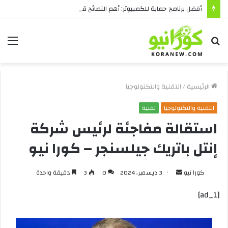
أفضل برنامج حماية للكمبيوتر: أهم النصائح قبل الشراء
بحث
الق
عن
الرئيسية
/
التقنية والتكنولوجيا
التقنية والتكنولوجيا
تقنية
استقالة مفاجئة لرئيس شركة
إنتل باتريك جيلسنجر – كورا نيو
أرسل
كورا نيو
3 ديسمبر، 2024
0
3
دقيقة واحدة
بريدا
[ad_1]
إلكترونيا