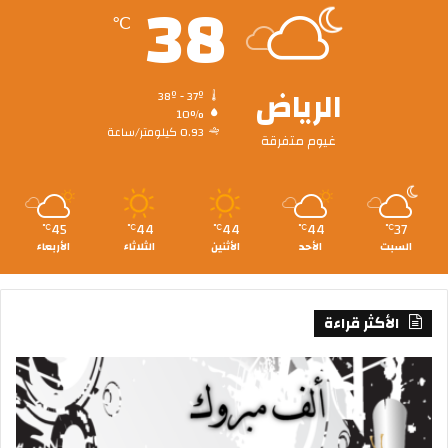
38
℃
الرياض
38º - 37º
10%
0.93 كيلومتر/ساعة
غيوم متفرقة
45
44
44
44
37
℃
℃
℃
℃
℃
السبت
الأحد
الأثنين
الثلاثاء
الأربعاء
الأكثر قراءة