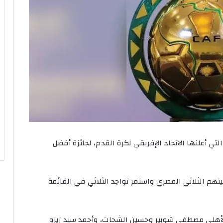
التي
أعلنها
الاتحاد
الإفريقي
لكرة
القدم،
لجائزة
أفضل
ينهم
الثلاثي
المصري
واستمر
تواجد
الثلاثي
في
القائمة
أهلي
مصطفى
شوبير
وحسين
الشحات،
وأحمد
سيد
زيزو