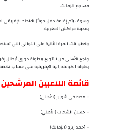
مهاجم
الزمالك
.
وسوف
يتم
إقامة
حفل
جوائز
الاتحاد
الإفريقي
لك
بمدينة
مراكش
المغربية
.
وتعتبر
تلك
المرة
الثانية
على
التوالي
التي
تستض
ونجح
الأهلي
من
التتويج
ببطولة
دوري
أبطال
إفر
بطولة
الكونفدرالية
الإفريقية
على
حساب
نهضة
قائمة
اللاعبين
المرشحين
–
مصطفى
شوبير
(
الأهلي
)
–
حسين
الشحات
(
الأهلي
)
–
أحمد
زيزو
(
الزمالك
)