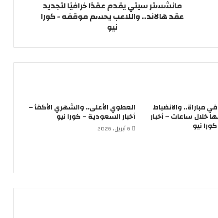
مانشستر سيتي يقدم عقدًا خرافيًا لتجديد
عقد هالاند.. واللاعب يحسم موقفه - كورا
نيو
لاعباً في مباراة.. والانضباط
العطوي الأعلى.. والشهري الأكفأ –
 خلال ساعات – أخبار
أخبار السعودية – كورا نيو
ورا نيو
6 أبريل، 2026