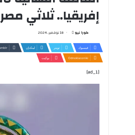
إفريقيا.. ثلاثي مصر
أرسل
كورا نيو
18 نوفمبر، 2024
بريدا
إلكترونيا
فيسبوك
تويتر
لينكدإن
Odnoklassniki
بوكيت
[ad_1]