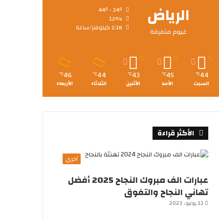
الرياض
44º - 34º
12%
2.18 كيلومتر/ساعة
غيوم متفرقة
46
44
43
45
44
℃
℃
℃
℃
℃
السبت
الأحد
الأثنين
الثلاثاء
الأربعاء
الأكثر قراءة
أخرى
عبارات الف مبروك النجاح 2025 أفضل
تهاني النجاح والتفوق
13 يونيو، 2023