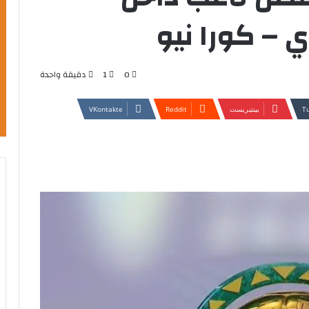
ي – كورا نيو
0
1
دقيقة واحدة
بينتيريست