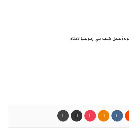
زة
أفضل
لاعب
في
إفريقيا
2023.
يست
Odnoklassniki
بوكيت
مشاركة عبر البريد
طباعة