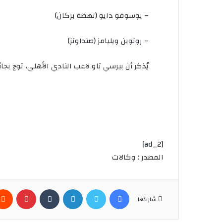
–
يوسوفو
دايو
(
نهضة
بركان
)
–
رونوين
ويليامز
(
صنداونز
)
يُذكر
أن
بيرسي
تاو
لاعب
النادي
الأهلي،
توج
بجائ
[ad_2]
المصدر : وكالات
فيسبوك
تويتر
لينكدإن
بينتير
شاركها