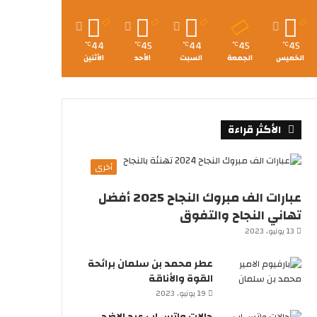
44
45
44
45
45
℃
℃
℃
℃
℃
الخميس
الجمعة
السبت
الأحد
الأثنين
الأكثر قراءة
أخرى
عبارات الف مبروك النجاح 2025 أفضل
تهاني النجاح والتفوق
13 يونيو، 2023
عطر محمد بن سلمان برائحة
القوة والأناقة
19 يونيو، 2023