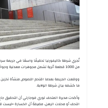
تُجري شرطة كاليفورنيا تحقيقًا واسعًا في جريمة سر
من 1000 قطعة أثرية تشمل مجوهرات معدنية وجوائز رياضية نادرة، تُجسّد قصة الولاية الذهبية.
ووقعت الجريمة بعدما اقتحم اللصوص منشأة تخزين ت
ما كشفه بيان شرطة الولاية.
وأكدت مديرة المتحف لوري فوجارتي أن التحقيق جار
التحف أو محلات الرهن، مضيفةً أن الخسارة «ليست