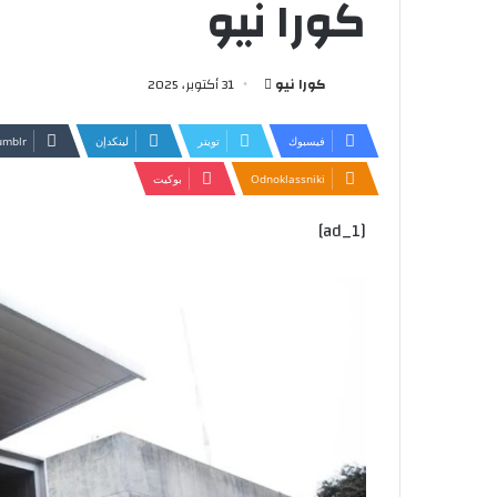
كورا نيو
أرسل
كورا نيو
31 أكتوبر، 2025
بريدا
إلكترونيا
فيسبوك
تويتر
لينكدإن
Odnoklassniki
بوكيت
[ad_1]