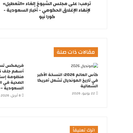
ترمب: على مجلس الشيوخ إلغاء «التعطيل»
لإنهاء الإغلاق الحكومي - أخبار السعودية -
كورا نيو
مقالات ذات صلة
أسهم جلف ني
كأس العالم 2026: النسخة الأكبر
منظومة إسترا
في تاريخ المونديال تشعل أمريكا
الصحية في ال
الشمالية
السعودية – ك
22 يونيو، 2026
8 أبريل، 2026
اترك تعليقاً