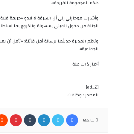
هذه المجموعة الفريدة».
وأشارت فوجارتي إلى أن السرقة لا تبدو «جريمة فنية»
الجناة من دخول المبنى بسهولة والخروج بما استطاع
وتختم المديرة حديثها برسالة أمل قائلة: «نأمل أن يعي
الجماعية».
أخبار ذات صلة
[ad_2]
المصدر : وكالات
فيسبوك
تويتر
لينكدإن
بينتير
شاركها