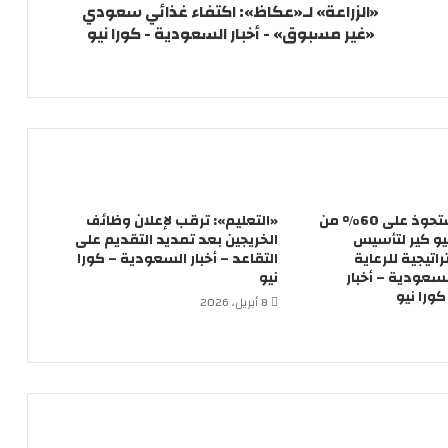
«الزراعة» لـ«عكاظ»: اكتفاء غذائي سعودي
«غير مسبوق» - أخبار السعودية - كورا نيو
فريمكس تستحوذ على 60% من
«التعليم»: ترقب لإعلان وظائف
و كير لتأسيس
الخريجين بعد تمديد التقديم على
تيجية للرعاية
التقاعد – أخبار السعودية – كورا
سعودية – أخبار
نيو
ورا نيو
8 أبريل، 2026