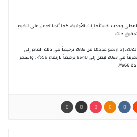
المحلي وجذب الاستثمارات الأجنبية، كما أنها تعمل على تنظيم
تحقيق ذلك.
وسجلت التراخيص الاستثمارية نمواً متسارعاً منذ عام 2021، إذ ارتفع عددها من 2832 ترخيصاً في ذلك العام إلى
4362 ترخيصاً في 2022، بنمو 54%، قبل أن يتضاعف تقريباً في 2023 ليصل إلى 8540 ترخيصاً بارتفاع 96%، واستمر
يست
Odnoklassniki
بوكيت
مشاركة عبر البريد
طباعة