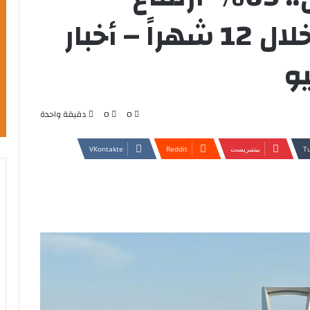
لتراخيص الاستثمار خلال 12 شهراً – أخبار
و
0
0
دقيقة واحدة
بينتيريست