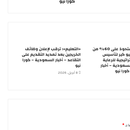
كورا نيو
فريمكس تستحوذ على 60% من
«التعليم»: ترقب لإعلان وظائف
و كير لتأسيس
الخريجين بعد تمديد التقديم على
تيجية للرعاية
التقاعد – أخبار السعودية – كورا
سعودية – أخبار
نيو
ورا نيو
8 أبريل، 2026
 بـ
*