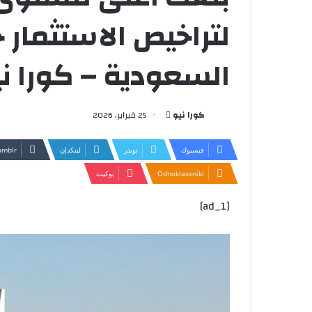
السعودية – كورا ني
أرسل
كورا نيو
25 فبراير، 2026
بريدا
إلكترونيا
فيسبوك
تويتر
لينكدإن
Odnoklassniki
بوكيت
[ad_1]