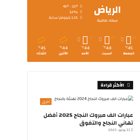
الرياض
45º - 32º
12%
1.55 كيلومتر/ساعة
سماء صافية
45
44
44
44
45
℃
℃
℃
℃
℃
الجمعة
السبت
الأحد
الأثنين
الثلاثاء
الأكثر قراءة
أخرى
عبارات الف مبروك النجاح 2025 أفضل
تهاني النجاح والتفوق
13 يونيو، 2023