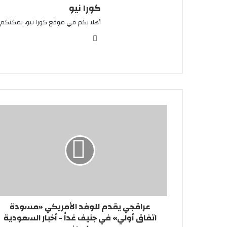
كورا نيو
أهلا بكم في موقع كورا نيو، يمكنكم 
موقع
الويب
عراقجي يقدم للوفد الأمريكي «مسودة
اتفاق أولي» في جنيف غداً - أخبار السعودية