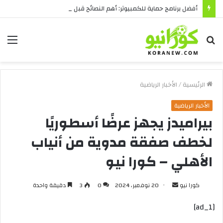
أفضل برنامج حماية للكمبيوتر: أهم النصائح قبل الشراء
بحث
الق
عن
الرئيسية
/
الأخبار الرياضية
الأخبار الرياضية
بيراميدز يجهز عرضًا أسطوريًا
لخطف صفقة مدوية من أنياب
الأهلي – كورا نيو
أرسل
كورا نيو
20 نوفمبر، 2024
0
3
دقيقة واحدة
بريدا
[ad_1]
إلكترونيا