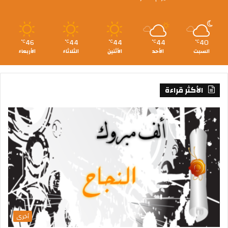
46
44
44
44
40
℃
℃
℃
℃
℃
السبت
الأحد
الأثنين
الثلاثاء
الأربعاء
الأكثر قراءة
أخرى