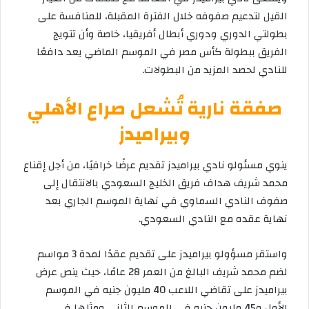
القيل لتدعيم صفوفه خلال الفترة المقبلة، للمنافسة على
بطولتي الدوري ودوري أبطال أفريقيا، خاصة وأن تتويج
الفريق ببطولة كأس مصر في الموسم الماضي يعد دافعًا
للنادي لحصد المزيد من البطولات.
صفقة نارية تُشعل صراع الأهلي
وبيراميدز
ينوي مسئولو نادي بيراميدز تقديم عرضًا خرافيًا، من أجل إقناع
محمد شريف هداف فريق الخليج السعودي بالانتقال إلى
صفوف النادي السماوي في نهاية الموسم الجاري بعد
نهاية عقده مع النادي السعودي.
واستقر مسؤولو بيراميدز على تقديم عقدًا لمدة 3 مواسم
لضم محمد شريف البالغ من العمر 28 عامًا، حيث ينص عرض
بيراميدز على تقاضي اللاعب 40 مليون جنيه في الموسم
الأول و45 مليون جنيه في الموسم الثاني ومثلها في