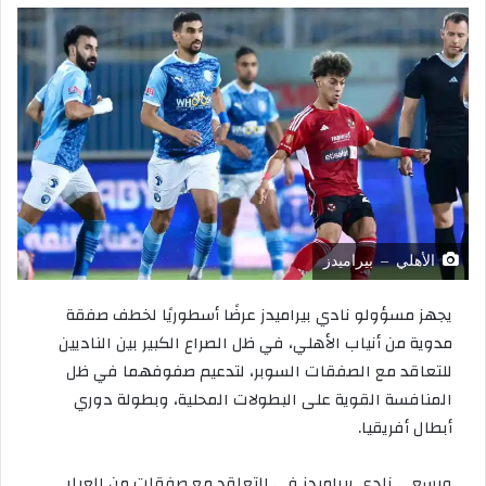
الأهلي – بيراميدز
يجهز مسؤولو نادي بيراميدز عرضًا أسطوريًا لخطف صفقة
مدوية من أنياب الأهلي، في ظل الصراع الكبير بين الناديين
للتعاقد مع الصفقات السوبر، لتدعيم صفوفهما في ظل
المنافسة القوية على البطولات المحلية، وبطولة دوري
أبطال أفريقيا.
ويسعى نادي بيراميدز في التعاقد مع صفقات من العيار