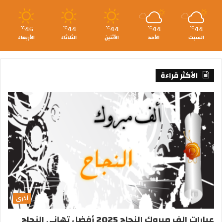
46
44
44
44
44
℃
℃
℃
℃
℃
السبت
الأحد
الأثنين
الثلاثاء
الأربعاء
الأكثر قراءة
أخرى
عبارات الف مبروك النجاح 2025 أفضل تهاني النجاح