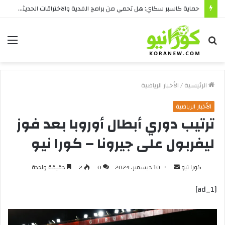
حماية كاسبر سكاي: هل تحمي من برامج الفدية والاختراقات الحديثة؟
بحث
الق
عن
الرئيسية
/
الأخبار الرياضية
الأخبار الرياضية
ترتيب دوري أبطال أوروبا بعد فوز
ليفربول على جيرونا – كورا نيو
أرسل
كورا نيو
10 ديسمبر، 2024
0
2
دقيقة واحدة
بريدا
[ad_1]
إلكترونيا