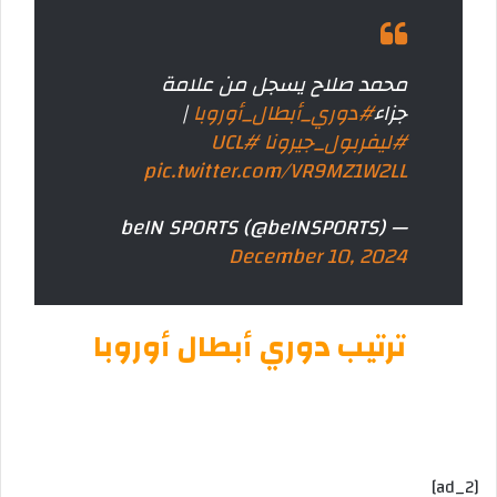
محمد صلاح يسجل من علامة
جزاء
#دوري_أبطال_أوروبا
|
#ليفربول_جيرونا
#UCL
pic.twitter.com/VR9MZ1W2LL
— beIN SPORTS (@beINSPORTS)
December 10, 2024
ترتيب دوري أبطال أوروبا
[ad_2]