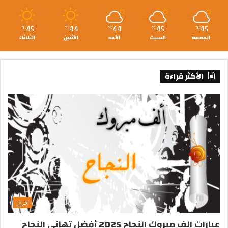
45
44
44
45
45
℃
℃
℃
℃
℃
الجمعة
السبت
الأحد
الأثنين
الثلاثاء
الأكثر قراءة
أخرى
عبارات الف مبروك النجاح 2025 أفضل تهاني النجاح