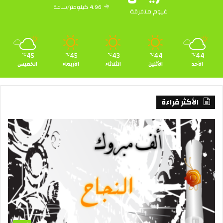
4.96 كيلومتر/ساعة
غيوم متفرقة
45
45
43
44
44
℃
℃
℃
℃
℃
الأحد
الأثنين
الثلاثاء
الأربعاء
الخميس
الأكثر قراءة