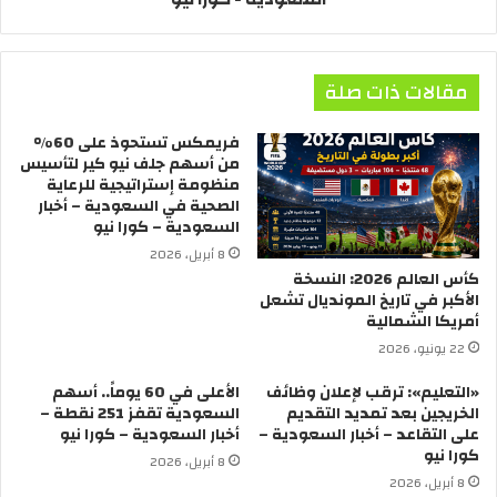
مقالات ذات صلة
فريمكس تستحوذ على 60%
من أسهم جلف نيو كير لتأسيس
منظومة إستراتيجية للرعاية
الصحية في السعودية – أخبار
السعودية – كورا نيو
8 أبريل، 2026
كأس العالم 2026: النسخة
الأكبر في تاريخ المونديال تشعل
أمريكا الشمالية
22 يونيو، 2026
«التعليم»: ترقب لإعلان وظائف
الأعلى في 60 يوماً.. أسهم
الخريجين بعد تمديد التقديم
السعودية تقفز 251 نقطة –
على التقاعد – أخبار السعودية –
أخبار السعودية – كورا نيو
كورا نيو
8 أبريل، 2026
8 أبريل، 2026