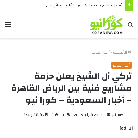
أفضل برنامج حماية للكمبيوتر: أهم النصائح قبل الشراء
بحث
الق
عن
الرئيسية
/
أخبار العالم
أخبار العالم
تركي آل الشيخ يعلن حزمة
مشاريع فنية بين الرياض القاهرة
– أخبار السعودية – كورا نيو
أرسل
كورا نيو
24 فبراير، 2026
0
1
دقيقة واحدة
بريدا
[ad_1]
إلكترونيا