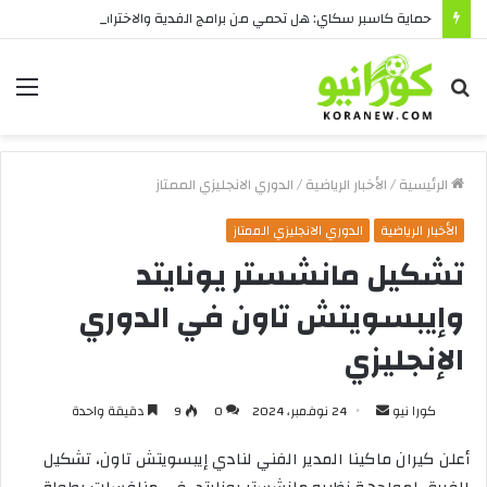
حماية كاسبر سكاي: هل تحمي من برامج الفدية والاختراقات الحديثة؟
بحث
الق
عن
الرئيسية
/
الأخبار الرياضية
/
الدوري الانجليزي الممتاز
الأخبار الرياضية
الدوري الانجليزي الممتاز
تشكيل مانشستر يونايتد
وإيبسويتش تاون في الدوري
الإنجليزي
أرسل
كورا نيو
24 نوفمبر، 2024
0
9
دقيقة واحدة
بريدا
أعلن
كيران
ماكينا
المدير
الفني
لنادي
إيبسويتش
تاون،
تشكيل
إلكترونيا