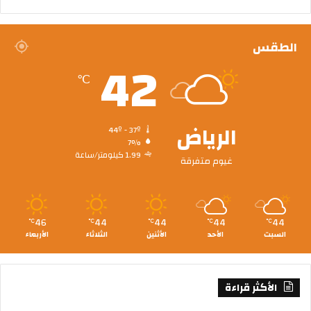
الطقس
42
℃
الرياض
44º - 37º
7%
1.99 كيلومتر/ساعة
غيوم متفرقة
46
44
44
44
44
℃
℃
℃
℃
℃
السبت
الأحد
الأثنين
الثلاثاء
الأربعاء
الأكثر قراءة