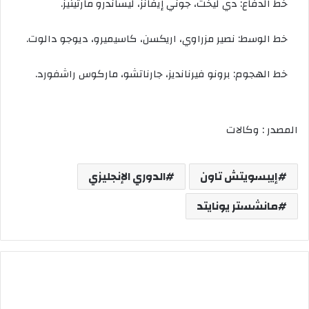
خط
الدفاع
:
دي
ليخت،
جوني
إيفانز،
ليساندرو
مارتينيز
.
خط
الوسط
:
نصير
مزراوي،
اريكسن،
كاسيميرو،
ديوجو
دالوت
.
خط
الهجوم
:
برونو
فيرنانديز،
جارناتشو،
ماركوس
راشفورد
.
المصدر : وكالات
إيبسويتش تاون
الدوري الإنجليزي
مانشستر يونايتد