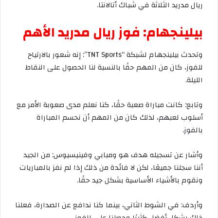
ريال
مدريد
الثلاثة
في
شباك
أتالانتا
.
بيلينجهام
:
فوز
ريال
مدريد
الأهم
وتحدث
بيلينجهام
لشبكة
“TNT Sports”:
إنه
شعور
بالارتياح
للفوز،
كان
من
المهم
حقًا
بالنسبة
لنا
الحصول
على
النقاط
الليلة
.
وتابع
:
كانت
مباراة
صعبة
حقًا،
كنا
نعلم
مدى
صعوبة
الأمر
مع
أسلوب
لعبهم،
لذلك
كان
من
المهم
أن
نحسم
المباراة
بالفوز
.
وأشار
عن
تسجيله
هدف
هو
ومبابي
وفينيسيوس
:
من
الجيد
أننا
سجلنا
جميعًا،
لكن
لا
فائدة
من
ذلك
إذا
لم
نفز
بالمباريات
ونقوم
بالأشياء
الأساسية
بشكل
جيد
حقًا
.
وأردف
:
في
الشوط
الثاني،
بينما
كنا
ندافع
عن
الصدارة،
فعلنا
ذلك
بشكل
أفضل
كثيرًا
وحصلنا
على
الفوز
.