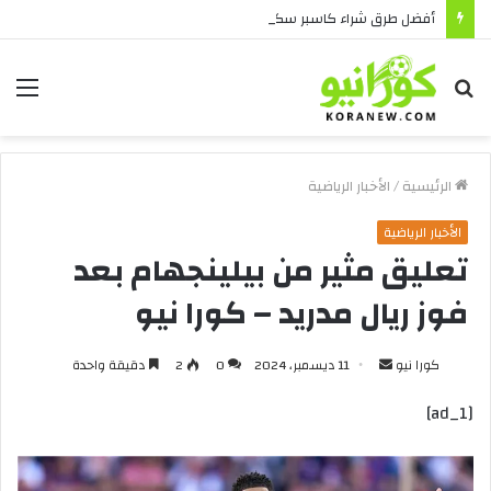
أفضل طرق شراء كاسبر سكاي في السعودية بأمان
بحث
الق
عن
الرئيسية
/
الأخبار الرياضية
الأخبار الرياضية
تعليق مثير من بيلينجهام بعد
فوز ريال مدريد – كورا نيو
أرسل
كورا نيو
11 ديسمبر، 2024
0
2
دقيقة واحدة
بريدا
[ad_1]
إلكترونيا