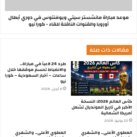
موعد مباراة مانشستر سيتي ويوفنتوس في دوري أبطال
أوروبا والقنوات الناقلة للقاء - كورا نيو
مقالات ذات صلة
طرد 24 لاعباً في مباراة..
والانضباط تحسم موقفها خلال
ساعات – أخبار السعودية – كورا
نيو
6 أبريل، 2026
كأس العالم 2026: النسخة
الأكبر في تاريخ المونديال تشعل
أمريكا الشمالية
22 يونيو، 2026
العطوي الأعلى.. والشهري
العطوي الأعلى.. والشهري