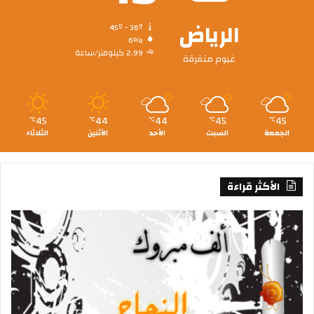
الرياض
45º - 36º
6%
2.99 كيلومتر/ساعة
غيوم متفرقة
45
44
44
45
45
℃
℃
℃
℃
℃
الجمعة
السبت
الأحد
الأثنين
الثلاثاء
الأكثر قراءة