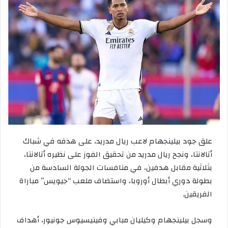
علق
جود
بيلينجهام
لاعب
ريال
مدريد،
على
هدفه
في
شباك
أتالانتا،
ونجح
ريال
مدريد
من
تحقيق
الفوز
على
نظيره
أتالانتا،
بثلاثية
مقابل
هدفين،
في
منافسات
الجولة
السادسة
من
بطولة
دوري
أبطال
أوروبا،
واستضاف
ملعب
“
جيويس
”
مباراة
الفريقين
.
وسجل
بيلينجهام
وكيليان
مبابي
وفينيسيوس
جونيور،
أهداف