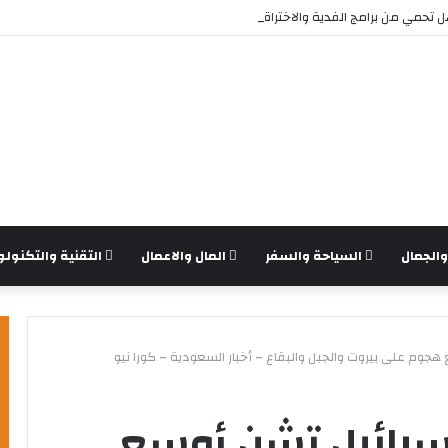
تحمي من برامج الفدية والاختراقات الحديثة؟
الجمال
السياحة والسفر
المال والاعمال
التقنية والتكنولو
هجوم على بيروت والجبل والبقاع – أخبار السعودية – كورا نيو
إسرائيل تشن أوسع