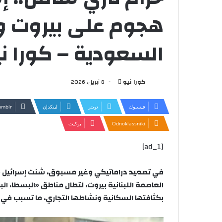
هجوم على بيروت وال
السعودية – كورا ني
أرسل
كورا نيو
8 أبريل، 2026
بريدا
إلكترونيا
فيسبوك
تويتر
لينكدإن
Odnoklassniki
بوكيت
[ad_1]
في تصعيد دراماتيكي وغير مسبوق، شنت إسرائيل 
العاصمة اللبنانية بيروت، لتطال مناطق «البسطا، ا
بكثافتها السكانية ونشاطها التجاري، ما تسبب في ح