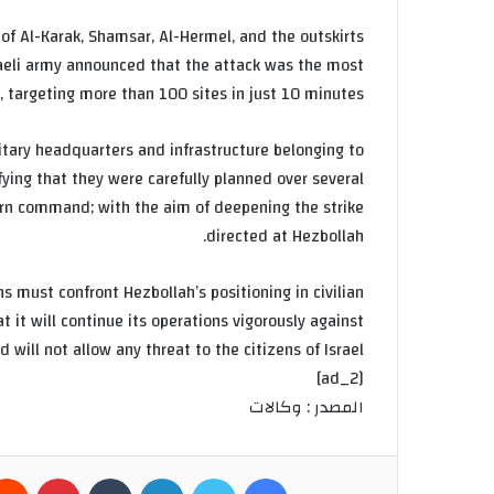
y of Al-Karak, Shamsar, Al-Hermel, and the outskirts
sraeli army announced that the attack was the most
, targeting more than 100 sites in just 10 minutes.
itary headquarters and infrastructure belonging to
fying that they were carefully planned over several
hern command; with the aim of deepening the strike
directed at Hezbollah.
s must confront Hezbollah’s positioning in civilian
 it will continue its operations vigorously against
d will not allow any threat to the citizens of Israel.
[ad_2]
المصدر : وكالات
فيسبوك
تويتر
لينكدإن
بينتير