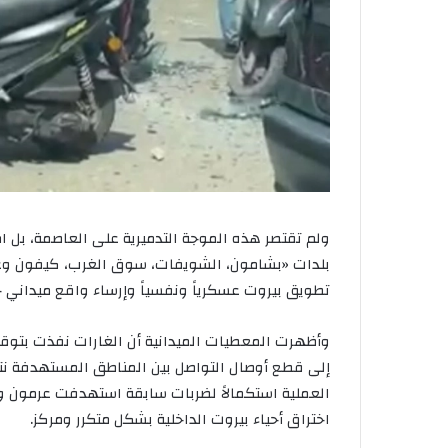
ولم تقتصر هذه الموجة التدميرية على العاصمة، بل
بلدات «بشامون، الشويفات، سوق الغرب، كيفون وعر
تطويق بيروت عسكرياً ونفسياً وإرساء واقع ميداني ج
وأظهرت المعطيات الميدانية أن الغارات نفذت بتوقي
إلى قطع أوصال التواصل بين المناطق المستهدفة نتيج
العملية استكمالاً لضربات سابقة استهدفت عرمون وبش
اختراق أحياء بيروت الداخلية بشكل متكرر ومركز.