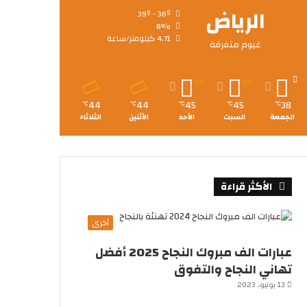
الرياض
39º - 36º
8%
4.71 كيلومتر/ساعة
غيوم متفرقة
44
44
45
45
38
℃
℃
℃
℃
℃
الجمعة
السبت
الأحد
الأثنين
الثلاثاء
الأكثر قراءة
أخرى
عبارات الف مبروك النجاح 2025 أفضل
تهاني النجاح والتفوق
13 يونيو، 2023