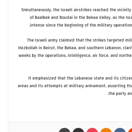
Simultaneously, the Israeli airstrikes reached the vicinit
of Baalbek and Boudai in the Bekaa Valley, as the I
intense since the beginning of the military operation
The Israeli army claimed that the strikes targeted mil
Hezbollah in Beirut, the Bekaa, and southern Lebanon, clari
weeks by the operations, intelligence, air force, and nort
It emphasized that the Lebanese state and its citizen
areas and its attempts at military armament, asserting that
the party an
يست
Odnoklassniki
بوكيت
مشاركة عبر البريد
طباعة