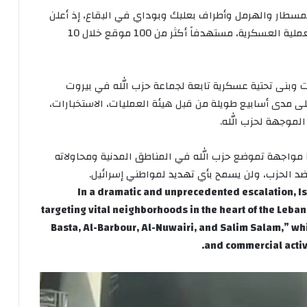
شمسطار والهرمل وأطراف بعلبك وبوداي في البقاع، إذ أعلن
الجيش الإسرائيلي أن الهجوم كان الأعنف منذ بدء العملية العسكرية، مستهدفاً أكثر من 100 موقع خلال 10
 وبنى تحتية عسكرية تابعة لجماعة حزب الله في بيروت
على مدى أسابيع طويلة من قبل هيئة العمليات، الاستخبارات،
الموجهة لحزب الله.
ا مواجهة تموضع حزب الله في المناطق المدنية ومحاولاته
ضد الحزب، ولن يسمح بأي تهديد لمواطني إسرائيل.
In a dramatic and unprecedented escalation, Is
targeting vital neighborhoods in the heart of the Lebane
Basta, Al-Barbour, Al-Nuwairi, and Salim Salam,” whi
and commercial activ