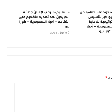
فريمكس تستحوذ على 60% من
«التعليم»: ترقب لإعلان وظائف
و كير لتأسيس
الخريجين بعد تمديد التقديم على
تيجية للرعاية
التقاعد – أخبار السعودية – كورا
سعودية – أخبار
نيو
ورا نيو
8 أبريل، 2026
 بـ
*