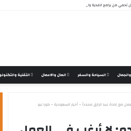
تحمي من برامج الفدية والاختراقات الحديثة؟
الجمال
السياحة والسفر
المال والاعمال
التقنية والتكنولو
مل مع غادة عبد الرازق مجدداً – أخبار السعودية – كورا نيو
م: لا أرغب في العمل