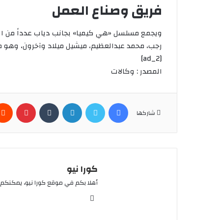
فريق وصناع العمل
ويجمع مسلسل «هي كيميا» بجانب دياب عدداً من الن
رجب، محمد عبدالعظيم، ميشيل ميلاد وآخرون، وهو م
[ad_2]
المصدر : وكالات
فيسبوك
تويتر
لينكدإن
بينتير
شاركها
كورا نيو
أهلا بكم في موقع كورا نيو، يمكنكم 
موقع
الويب