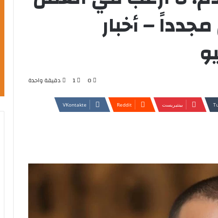
جدداً – أخبار
و
0
1
دقيقة واحدة
بينتيريست