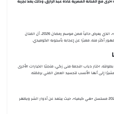
 أخرى مع الفنانة المصرية غادة عبد الرازق، وذلك بعد تجربة
أضاف دياب خلال لقائه في برنامج «رامز ليفل الوحش»، الذي يعرض حالياً ضمن موسم رمضان 2026، أن الفنان
 أكثر منه، معبرًا عن إعجابه بأسلوبه الكوميدي.
ولته، اختار دياب النجمة منى زكي، متجنبًا الخيارات الأخرى
ًا إلى أنها الأنسب لتجسيد العمل الفني برفقته.
ويعرض حالياً للفنان دياب في موسم دراما رمضان 2026 مسلسل «هي كيميا»، حيث يبتعد عن أدوار الشر ويظهر