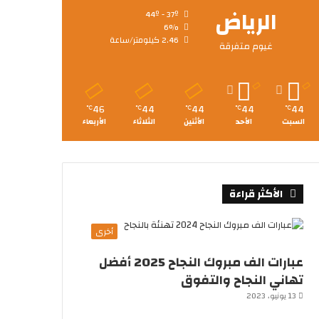
الرياض
44º - 37º
6%
2.46 كيلومتر/ساعة
غيوم متفرقة
46
44
44
44
44
℃
℃
℃
℃
℃
السبت
الأحد
الأثنين
الثلاثاء
الأربعاء
الأكثر قراءة
أخرى
عبارات الف مبروك النجاح 2025 أفضل
تهاني النجاح والتفوق
13 يونيو، 2023