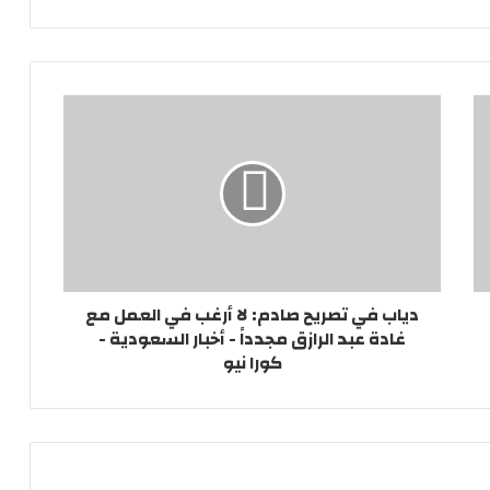
دياب في تصريح صادم: لا أرغب في العمل مع
غادة عبد الرازق مجدداً - أخبار السعودية -
كورا نيو