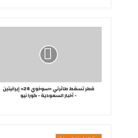
قطر تسقط طائرتي «سوخوي 24» إيرانيتين
- أخبار السعودية - كورا نيو