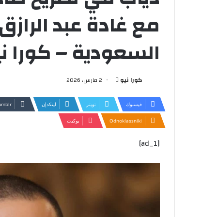
مع غادة عبد الرازق م
السعودية – كورا ني
أرسل
كورا نيو
2 مارس، 2026
بريدا
إلكترونيا
فيسبوك
تويتر
لينكدإن
Odnoklassniki
بوكيت
[ad_1]