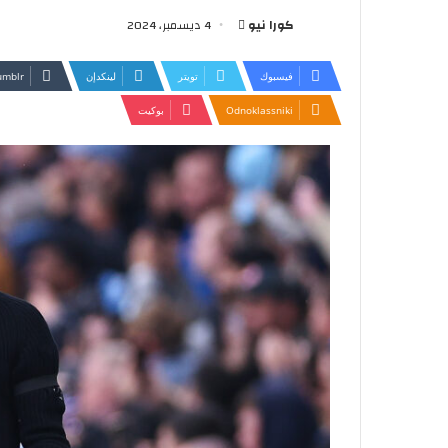
أرسل
كورا نيو
4 ديسمبر، 2024
بريدا
إلكترونيا
فيسبوك
تويتر
لينكدإن
Odnoklassniki
بوكيت