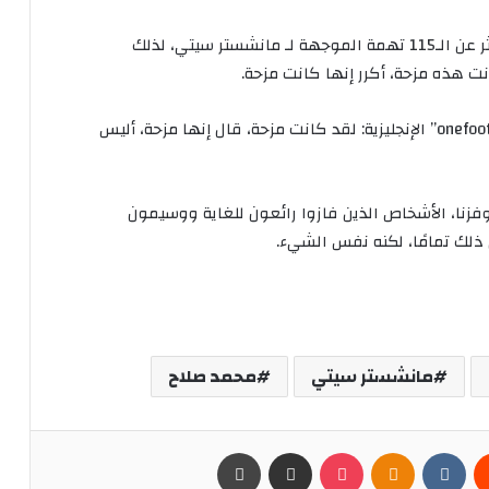
ر
عن
الـ
115
تهمة
الموجهة
لـ
مانشستر سيتي،
لذلك
نت
هذه
مزحة،
أكرر
إنها
كانت
مزحة
.
الإنجليزية
:
لقد
كانت
مزحة،
قال
إنها
مزحة،
أليس
فزنا،
الأشخاص
الذين
فازوا
رائعون
للغاية
ووسيمون
ذلك
تمامًا،
لكنه
نفس
الشيء
.
مانشستر سيتي
محمد صلاح
يست
Odnoklassniki
بوكيت
مشاركة عبر البريد
طباعة