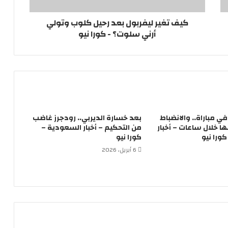
كيف تغير ليفربول بعد رحيل كلوب وتولي
أرني سلوت؟ - كورا نيو
لاعباً في مباراة.. والانضباط
بعد خسارة الديربي.. رودجرز غاضب
 خلال ساعات – أخبار
من التحكيم – أخبار السعودية –
ورا نيو
كورا نيو
6 أبريل، 2026