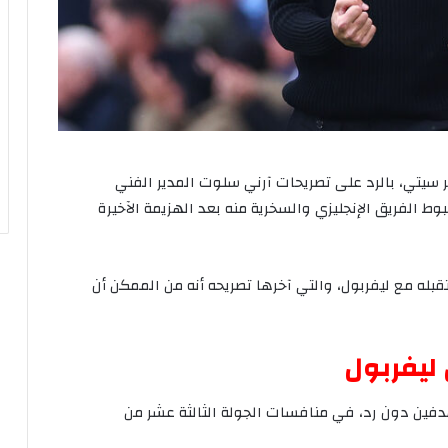
سيتي،
بالرد
على
تصريحات
آرني
سلوت
المدير
الفني
وط
الفريق
الإنجليزي
والسخرية
منه
بعد
الهزيمة
الآخيرة
بله
مع
ليفربول،
والتي
آخرها
تصريحه
أنه
من
الممكن
أن
ليفربول
دفين
دون
رد،
في
منافسات
الجولة
الثالثة
عشر
من