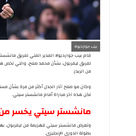
بيب جوارديولا
قام
بيب
جوارديولا
المدير
الفني
لفريق
مانشستر
لفريق
ليفربول،
بشأن
محمد
صلاح،
والتي
تخص
هب
من
الريدز
.
وكان
مو
صلاح
آثار
الجدل
أكثر
من
مرة
بشأن
مستق
تكن
هذه
آخر
مباراة
أمام
مانشستر
سيتي
.
مانشستر
سيتي
يخسر
من
وتعرض
مانشستر
سيتي
للهزيمة
من
ليفربول،
به
بطولة
الدوري
الإنجليزي
.