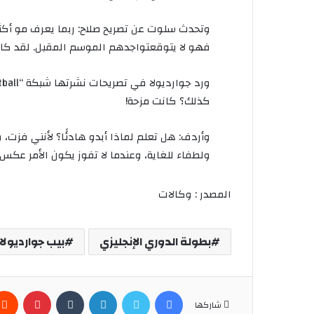
وتحدث
سلوت
عن
تصريح
صلاح
:
ربما
يعرف
مو
أكث
فهو
لا
يتوقع
تواجدهم
الموسم
المقبل
.
لقد
كا
ورد
جوارديولا
في
تصريحات
نشرتها
شبكة
“onefootball”
كذلك؟
كانت
مزحة
!
وأردف
:
هل
تعلم
لماذا
أبدو
هادئًا؟
لأنني
فزت،
و
ولطفاء
للغاية،
وعندما
لا
تفوز
يكون
الأمر
عكس
المصدر : وكالات
بطولة الدوري الإنجليزي
بيب جوارديولا
فيسبوك
تويتر
لينكدإن
بينتير
شاركها