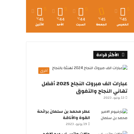
45
44
44
45
45
℃
℃
℃
℃
℃
الخميس
الجمعة
السبت
الأحد
الأثنين
الأكثر قراءة
أخرى
عبارات الف مبروك النجاح 2025 أفضل
تهاني النجاح والتفوق
13 يونيو، 2023
عطر محمد بن سلمان برائحة
القوة والأناقة
19 يونيو، 2023