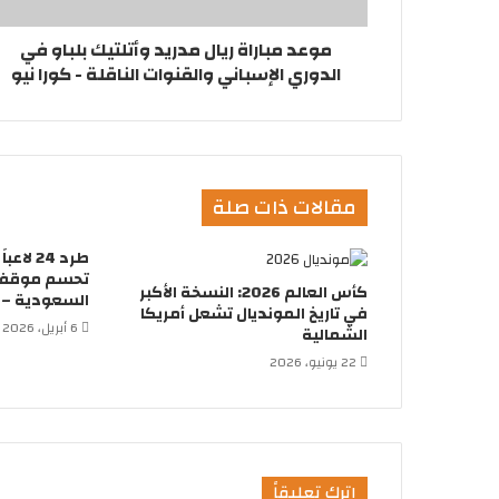
موعد مباراة ريال مدريد وأتلتيك بلباو في
الدوري الإسباني والقنوات الناقلة - كورا نيو
مقالات ذات صلة
طرد 24 
تحسم موقفها
كأس العالم 2026: النسخة الأكبر
السعودية – ك
في تاريخ المونديال تشعل أمريكا
6 أبريل، 2026
الشمالية
22 يونيو، 2026
اترك تعليقاً