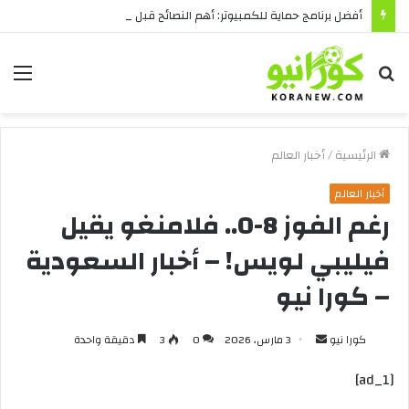
أفضل برنامج حماية للكمبيوتر: أهم النصائح قبل الشراء
بحث
الق
عن
الرئيسية
/
أخبار العالم
أخبار العالم
رغم الفوز 8-0.. فلامنغو يقيل
فيليبي لويس! – أخبار السعودية
– كورا نيو
أرسل
كورا نيو
3 مارس، 2026
0
3
دقيقة واحدة
بريدا
[ad_1]
إلكترونيا