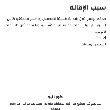
سبب الإقالة
ودفع لويس ثمن البداية السيئة للموسم، إذ خسر فلامنغو كأس
السوبر البرازيلي أمام كورينثيانز، وكأس ريكوبا سود أمريكانا أمام
لانوس.
[ad_2]
المصدر : وكالات
كورا نيو
أهلا بكم في موقع كورا نيو، يمكنكم التواصل معنا عبر الواتس اب اسفل
الموقع