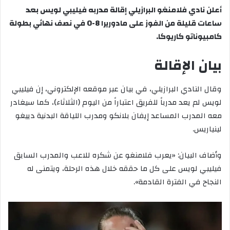
أعلن نادي فلامنغو البرازيلي إقالة مدربه فيليبي لويس بعد
ساعات قليلة من الفوز على مادوريرا 8-0 في نصف نهائي بطولة
كامبيوناتو كاريوكا.
بيان الإقالة
وقال النادي البرازيلي، في بيان عبر موقعه الإلكتروني، إن فيليبي
لويس لم يعد مدرباً للفريق اعتباراً من اليوم (الثلاثاء)، كما سيغادر
معه المدرب المساعد إيفان بلانكو ومدرب اللياقة البدنية دييغو
لينياريس.
وأضاف البيان: «يعرب فلامنغو عن شكره للاعب والمدرب السابق
فيليبي لويس على كل ما حققه خلال هذه الرحلة، ويتمنى له
النجاح في الفترة القادمة».