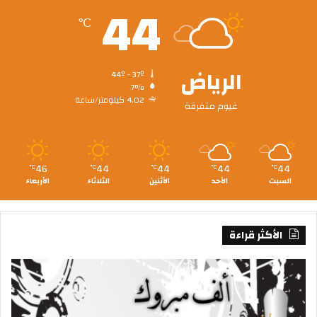
44
℃
الرياض
44º - 37º
7%
4.02 كيلومتر/ساعة
غيوم متفرقة
46
44
44
44
44
℃
℃
℃
℃
℃
السبت
الأحد
الأثنين
الثلاثاء
الأربعاء
الأكثر قراءة