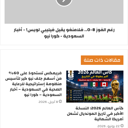
رغم الفوز 8-0.. فلامنغو يقيل فيليبي لويس! - أخبار
السعودية - كورا نيو
مقالات ذات صلة
فريمكس تستحوذ على 60%
من أسهم جلف نيو كير لتأسيس
منظومة إستراتيجية للرعاية
الصحية في السعودية – أخبار
السعودية – كورا نيو
8 أبريل، 2026
كأس العالم 2026: النسخة
الأكبر في تاريخ المونديال تشعل
أمريكا الشمالية
22 يونيو، 2026