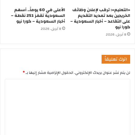
«التعليم»: ترقب لإعلان وظائف
الأعلى في 60 يوماً.. أسهم
الخريجين بعد تمديد التقديم
السعودية تقفز 251 نقطة –
على التقاعد – أخبار السعودية –
أخبار السعودية – كورا نيو
كورا نيو
8 أبريل، 2026
8 أبريل، 2026
اترك تعليقاً
لن يتم نشر عنوان بريدك الإلكتروني.
الحقول الإلزامية مشار إليها بـ
*