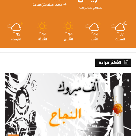
0.93 كيلومتر/ساعة
غيوم متفرقة
45
44
44
44
37
℃
℃
℃
℃
℃
السبت
الأحد
الأثنين
الثلاثاء
الأربعاء
الأكثر قراءة