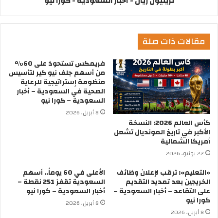
تريليون ريال - أخبار السعودية - كورا نيو
مقالات ذات صلة
فريمكس تستحوذ على 60%
من أسهم جلف نيو كير لتأسيس
منظومة إستراتيجية للرعاية
الصحية في السعودية – أخبار
السعودية – كورا نيو
8 أبريل، 2026
كأس العالم 2026: النسخة
الأكبر في تاريخ المونديال تشعل
أمريكا الشمالية
22 يونيو، 2026
«التعليم»: ترقب لإعلان وظائف
الأعلى في 60 يوماً.. أسهم
الخريجين بعد تمديد التقديم
السعودية تقفز 251 نقطة –
على التقاعد – أخبار السعودية –
أخبار السعودية – كورا نيو
كورا نيو
8 أبريل، 2026
8 أبريل، 2026