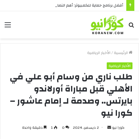
أفضل برنامج حماية للكمبيوتر: أهم النصائح قبل الشراء
بحث
الق
عن
الرئيسية
/
الأخبار الرياضية
الأخبار الرياضية
طلب ناري من وسام أبو علي في
الأهلي قبل مباراة أورلاندو
بايرتس.. وصدمة لـ إمام عاشور –
كورا نيو
أرسل
كورا نيو
2 ديسمبر، 2024
0
1
دقيقة واحدة
بريدا