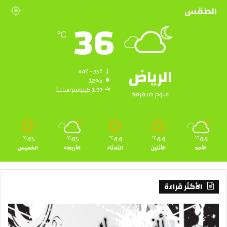
الطقس
36
℃
الرياض
44º - 35º
12%
1.97 كيلومتر/ساعة
غيوم متفرقة
45
45
44
44
44
℃
℃
℃
℃
℃
الأحد
الأثنين
الثلاثاء
الأربعاء
الخميس
الأكثر قراءة