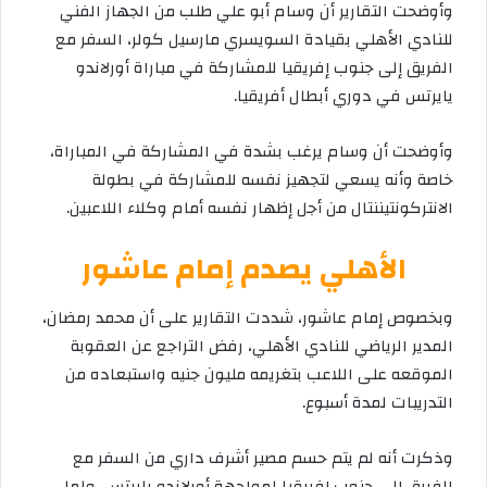
وأوضحت التقارير أن وسام أبو علي طلب من الجهاز الفني
للنادي الأهلي بقيادة السويسري مارسيل كولر، السفر مع
الفريق إلى جنوب إفريقيا للمشاركة في مباراة أورلاندو
يايرتس في دوري أبطال أفريقيا.
وأوضحت أن وسام يرغب بشدة في المشاركة في المباراة،
خاصة وأنه يسعي لتجهيز نفسه للمشاركة في بطولة
الانتركونتيننتال من أجل إظهار نفسه أمام وكلاء اللاعبين.
الأهلي يصدم إمام عاشور
وبخصوص إمام عاشور، شددت التقارير على أن محمد رمضان،
المدير الرياضي للنادي الأهلي، رفض التراجع عن العقوبة
الموقعه على اللاعب بتغريمه مليون جنيه واستبعاده من
التدريبات لمدة أسبوع.
وذكرت أنه لم يتم حسم مصير أشرف داري من السفر مع
الفريق إلى جنوب إفريقيا لمواجهة أورلاندو بايرتس، ولما