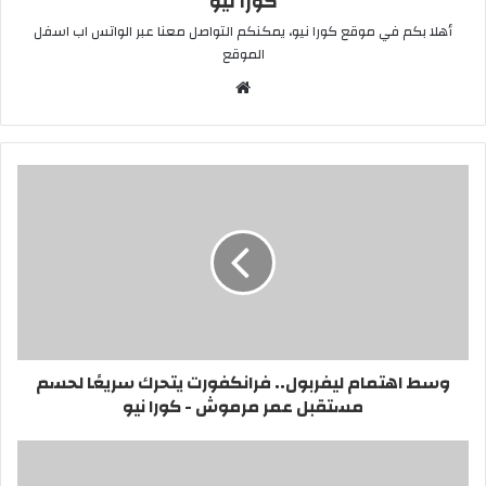
كورا نيو
أهلا بكم في موقع كورا نيو، يمكنكم التواصل معنا عبر الواتس اب اسفل
الموقع
موقع
الويب
وسط اهتمام ليفربول.. فرانكفورت يتحرك سريعًا لحسم
مستقبل عمر مرموش - كورا نيو