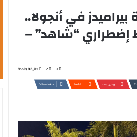
بيراميدز في أنجولا..
 إضطراري “شاهد” –
0
2
دقيقة واحدة
بينتيريست