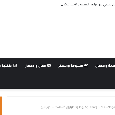
تحمي من برامج الفدية والاختراقات الحديثة؟
صحة والجمال
السياحة والسفر
المال والاعمال
التقنية و
جولا.. حالات إغماء وهبوط إضطراري “شاهد” – كورا نيو