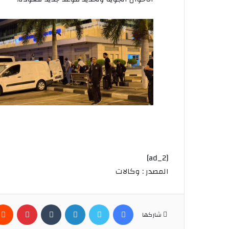
[ad_2]
المصدر : وكالات
فيسبوك
تويتر
لينكدإن
بينتير
شاركها