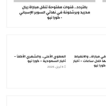
بالتردد.. قنوات مفتوحة تنقل مباراة ريال
مدريد وبرشلونة في نهائي السوبر الإسباني
- كورا نيو
لاعباً في مباراة.. والانضباط
العطوي الأعلى.. والشهري الأكفأ –
 خلال ساعات – أخبار
أخبار السعودية – كورا نيو
ورا نيو
6 أبريل، 2026