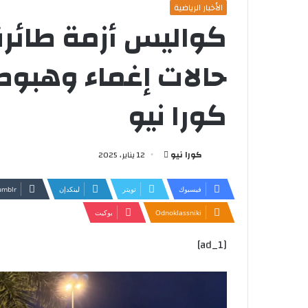
الأخبار الرياضية
كواليس أزمة طائرة 
حالات إغماء وهبوط
كورا نيو
أرسل
كورا نيو
12 يناير، 2025
بريدا
إلكترونيا
فيسبوك
تويتر
لينكدإن
Odnoklassniki
بوكيت
[ad_1]