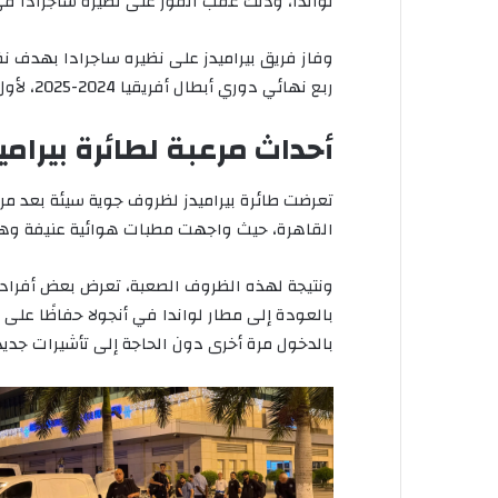
لواندا، وذلك عقب الفوز على نظيره ساجرادا في
وفاز فريق بيراميدز على نظيره ساجرادا بهدف ن
ربع نهائي دوري أبطال أفريقيا 2024-2025، لأول مرة في تاريخه.
أحداث مرعبة لطائرة بيرام
تعرضت طائرة بيراميدز لظروف جوية سيئة بعد مر
القاهرة، حيث واجهت مطبات هوائية عنيفة وه
ونتيجة لهذه الظروف الصعبة، تعرض بعض أفراد ا
بالعودة إلى مطار لواندا في أنجولا حفاظًا على
بالدخول مرة أخرى دون الحاجة إلى تأشيرات جديدة