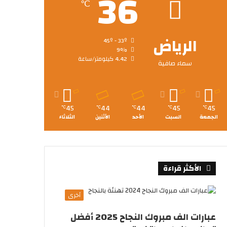
36
℃
الرياض
45º - 33º
9%
4.42 كيلومتر/ساعة
سماء صافية
45
44
44
45
45
℃
℃
℃
℃
℃
الجمعة
السبت
الأحد
الأثنين
الثلاثاء
الأكثر قراءة
أخرى
عبارات الف مبروك النجاح 2025 أفضل