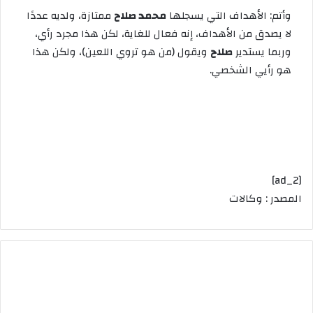
وأتم
:
الأهداف
التي
يسجلها
محمد
صلاح
ممتازة،
ولديه
عددًا
لا
يصدق
من
الأهداف،
إنه
فعال
للغاية،
لكن
هذا
مجرد
رأي،
وربما
يستدير
صلاح
ويقول
(
من
هو
تروي
اللعين
)
،
ولكن
هذا
هو
رأيي
الشخصي
.
[ad_2]
المصدر : وكالات