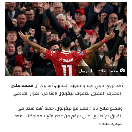
محمد صلاح – ليفربول
أكد
تروي
ديني
نجم
واتفورد
السابق،
أنه
يرى
أن
محمد
صلاح
المحترف
المصري
بصفوف
ليفربول
لاعبًا
من
الطراز
العالمي
.
ويتمتع
صلاح
بأداء
مميز
مع
ليفربول
،
جعله
أهم
عنصر
في
الفريق
الإنجليزي،
على
الرغم
من
عدم
فتح
المفاوضات
معه
لتجديد
عقده
.