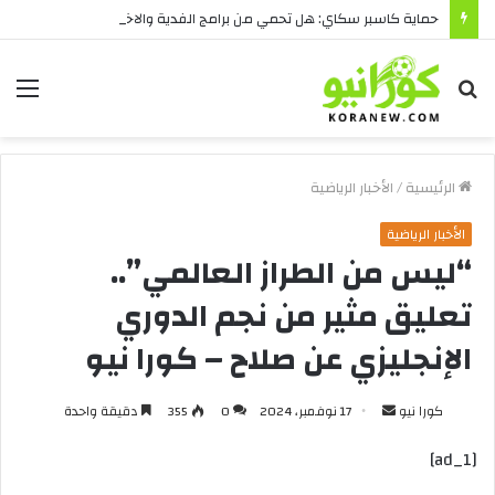
حماية كاسبر سكاي: هل تحمي من برامج الفدية والاختراقات الحديثة؟
بحث
الق
عن
الرئيسية
/
الأخبار الرياضية
الأخبار الرياضية
“ليس من الطراز العالمي”..
تعليق مثير من نجم الدوري
الإنجليزي عن صلاح – كورا نيو
أرسل
كورا نيو
17 نوفمبر، 2024
0
355
دقيقة واحدة
بريدا
[ad_1]
إلكترونيا