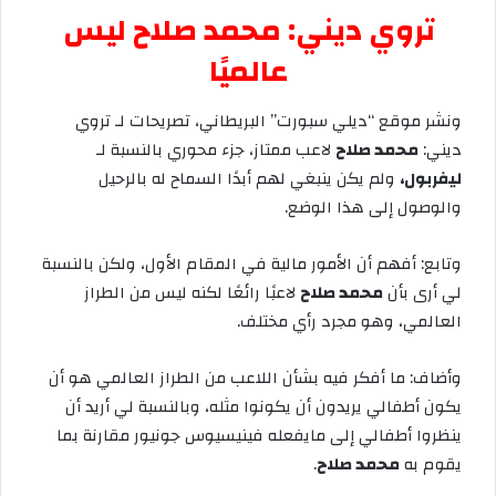
تروي
ديني
:
محمد
صلاح
ليس
عالميًا
ونشر
موقع
“
ديلي
سبورت
”
البريطاني،
تصريحات
لـ
تروي
ديني
:
محمد
صلاح
لاعب
ممتاز،
جزء
محوري
بالنسبة
لـ
ليفربول،
ولم
يكن
ينبغي
لهم
أبدًا
السماح
له
بالرحيل
والوصول
إلى
هذا
الوضع
.
وتابع
:
أفهم
أن
الأمور
مالية
في
المقام
الأول،
ولكن
بالنسبة
لي
أرى
بأن
محمد
صلاح
لاعبًا
رائعًا
لكنه
ليس
من
الطراز
العالمي،
وهو
مجرد
رأي
مختلف
.
وأضاف
:
ما
أفكر
فيه
بشأن
اللاعب
من
الطراز
العالمي هو
أن
يكون
أطفالي
يريدون
أن
يكونوا
مثله،
وبالنسبة
لي
أريد
أن
ينظروا
أطفالي
إلى
ما
يفعله
فينيسيوس
جونيور
مقارنة
بما
يقوم
به
محمد
صلاح
.