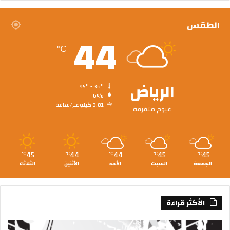
الطقس
44
℃
الرياض
45º - 36º
6%
3.81 كيلومتر/ساعة
غيوم متفرقة
45
44
44
45
45
℃
℃
℃
℃
℃
الجمعة
السبت
الأحد
الأثنين
الثلاثاء
الأكثر قراءة