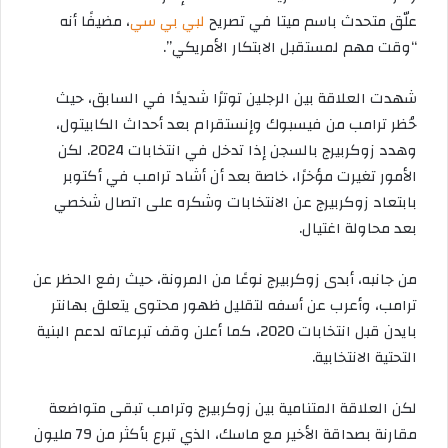
علّق متحدث باسم ميتا في تصريح
لبي بي سي
، مضيفًا أنه
“وقت مهم لمستقبل الابتكار الأمريكي”.
شهدت العلاقة بين الرجلين توترًا شديدًا في السابق، حيث
حُظر ترامب من فيسبوك وإنستقرام بعد أحداث الكابيتول،
وهدد زوكربيرج بالسجن إذا تدخل في انتخابات 2024
. لكن
الأمور تغيرت مؤخرًا، خاصة بعد أن أشاد ترامب في أكتوبر
بابتعاد زوكربيرج عن الانتخابات وشكره على اتصال شخصي
بعد محاولة اغتيال.
من جانبه، أبدى زوكربيرج نوعًا من المرونة، حيث رفع الحظر عن
ترامب، وأعرب عن أسفه لتقليل ظهور محتوى يتعلق بهانتر
بايدن قبل انتخابات 2020، كما أعلن وقف تبرعاته لدعم البنية
التحتية الانتخابية.
لكن العلاقة المتنامية بين زوكربيرج وترامب تبقى متواضعة
مقارنة بصداقة الأخير مع ماسك، الذي تبرع بأكثر من 79 مليون