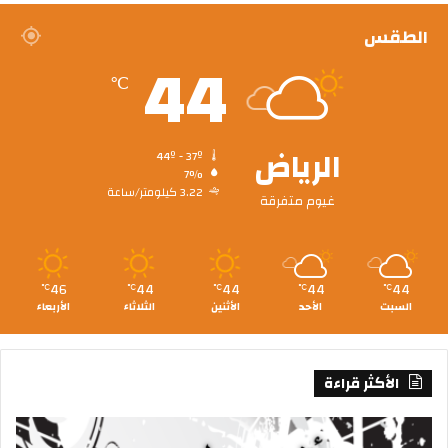
الطقس
44
℃
الرياض
44º - 37º
7%
3.22 كيلومتر/ساعة
غيوم متفرقة
46
44
44
44
44
℃
℃
℃
℃
℃
السبت
الأحد
الأثنين
الثلاثاء
الأربعاء
الأكثر قراءة