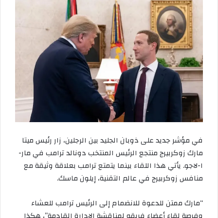
في مؤشر جديد على ذوبان الجليد بين الرجلين، زار رئيس ميتا
مارك زوكربيرج منتجع الرئيس المنتخب دونالد ترامب في مار-
ا-لاجو. يأتي هذا اللقاء بينما يتمتع ترامب بعلاقة وثيقة مع
منافس زوكربيرج في عالم التقنية، إيلون ماسك.
“مارك ممتن للدعوة للانضمام إلى الرئيس ترامب للعشاء
وفرصة لقاء أعضاء فريقه لمناقشة الإدارة القادمة”، هكذا