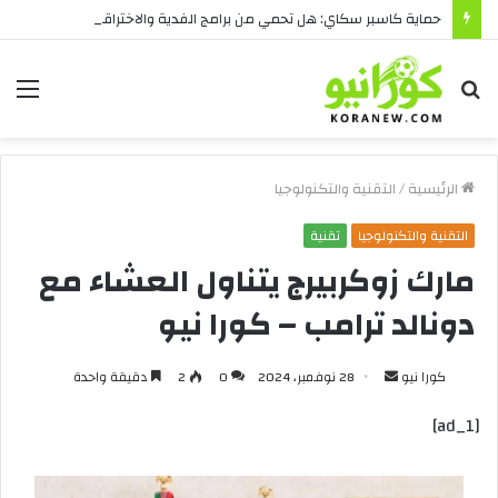
حماية كاسبر سكاي: هل تحمي من برامج الفدية والاختراقات الحديثة؟
بحث
الق
عن
الرئيسية
/
التقنية والتكنولوجيا
التقنية والتكنولوجيا
تقنية
مارك زوكربيرج يتناول العشاء مع
دونالد ترامب – كورا نيو
أرسل
كورا نيو
28 نوفمبر، 2024
0
2
دقيقة واحدة
بريدا
[ad_1]
إلكترونيا