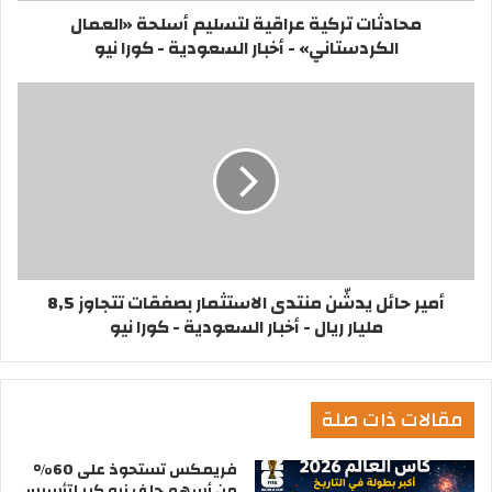
محادثات تركية عراقية لتسليم أسلحة «العمال
الكردستاني» - أخبار السعودية - كورا نيو
أمير حائل يدشّن منتدى الاستثمار بصفقات تتجاوز 8,5
مليار ريال - أخبار السعودية - كورا نيو
مقالات ذات صلة
فريمكس تستحوذ على 60%
من أسهم جلف نيو كير لتأسيس