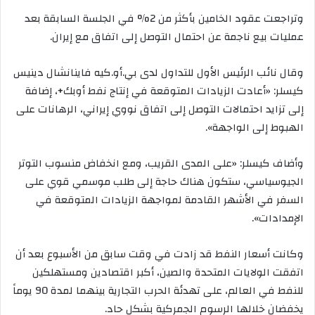
وتراجعت عقود الخامين بأكثر من 2% في الجلسة السابقة بعد
عمليات بيع ناجمة عن احتمال التوصل إلى اتفاق مع إيران.
وقال نائب الرئيس الأول للتداول لدى بي.أو.كيه فاينانشال دينيس
كيسلر: «أعادت الزيادات المتوقعة في إنتاج نفط أوبك+، إضافة
إلى تزايد احتمالات التوصل إلى اتفاق نووي إيراني، الرهانات على
الهبوط إلى الواجهة».
وأضاف كيسلر: «على المدى القريب، ومع انخفاض منسوب التوتر
الجيوسياسي، ستكون هناك حاجة إلى طلب موسمي قوي على
السفر في الأشهر القادمة لمواجهة الزيادات المتوقعة في
الإمدادات».
وكانت أسعار النفط قد زادت في وقت سابق من الأسبوع بعد أن
اتفقت الولايات المتحدة والصين، أكبر اقتصادين ومستهلكين
للنفط في العالم، على تهدئة الحرب التجارية بينهما لمدة 90 يوماً
يخفضان خلالها الرسوم الجمركية بشكل حاد.