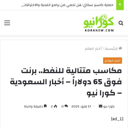
حماية كاسبر سكاي: هل تحمي من برامج الفدية والاختراقات الحديثة؟
بحث
الق
عن
الرئيسية
/
أخبار العالم
أخبار العالم
مكاسب متتالية للنفط.. برنت
فوق 65 دولاراً – أخبار السعودية
– كورا نيو
أرسل
كورا نيو
17 مايو، 2025
0
2
دقيقة واحدة
بريدا
[ad_1]
إلكترونيا