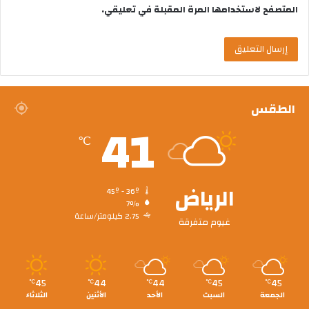
المتصفح لاستخدامها المرة المقبلة في تعليقي.
الطقس
41
℃
الرياض
45º - 36º
7%
2.75 كيلومتر/ساعة
غيوم متفرقة
45
44
44
45
45
℃
℃
℃
℃
℃
الجمعة
السبت
الأحد
الأثنين
الثلاثاء