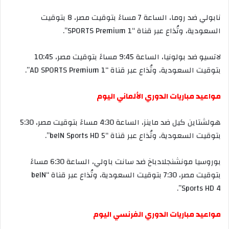
نابولي
ضد
روما،
الساعة
7
مساءً
بتوقيت
مصر،
8
بتوقيت
السعودية،
وتُذاع
عبر
قناة
“SPORTS Premium 1”.
لاتسيو
ضد
بولونيا،
الساعة
9:45
مساءً
بتوقيت
مصر،
10:45
بتوقيت
السعودية،
وتُذاع
عبر
قناة
“AD SPORTS Premium 1”.
مواعيد
مباريات
الدوري
الألماني
اليوم
هولشتاين
كيل
ضد
ماينز،
الساعة
4:30
مساءً
بتوقيت
مصر،
5:30
بتوقيت
السعودية،
وتُذاع
عبر
قناة
“beIN Sports HD 5”.
بوروسيا
مونشنجلادباخ
ضد
سانت
باولي،
الساعة
6:30
مساءً
بتوقيت
مصر،
7:30
بتوقيت
السعودية،
وتُذاع
عبر
قناة
“beIN
Sports HD 4”.
مواعيد
مباريات
الدوري
الفرنسي
اليوم