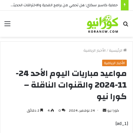
حماية كاسبر سكاي: هل تحمي من برامج الفدية والاختراقات الحديثة؟
بحث
الق
عن
الرئيسية
/
الأخبار الرياضية
الأخبار الرياضية
مواعيد مباريات اليوم الأحد 24-
11-2024 والقنوات الناقلة –
كورا نيو
أرسل
كورا نيو
24 نوفمبر، 2024
0
4
2 دقائق
بريدا
[ad_1]
إلكترونيا