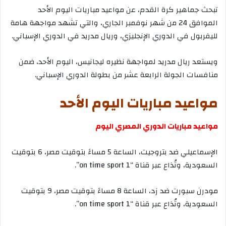
تبحث
جماهير
كرة
القدم،
عن
مواعيد
مباريات
اليوم
الأحد
الموافق
24
من
شهر
نوفمبر
الجاري،
والتي
تشهد
مواجهة
هامة
لليفربول
في
الدوري
الإنجليزي،
وريال
مدريد
في
الدوري
الإسباني
.
ويستعد
ريال
مدريد
لمواجهة
نظيره
ليجانيس،
اليوم
الأحد،
ضمن
منافسات
الجولة
الرابعة
عشر
من
بطولة
الدوري
الإسباني
.
مواعيد
مباريات
اليوم
الأحد
مواعيد
مباريات
الدوري
المصري
اليوم
الإسماعيلي
ضد
بتروجيت،
الساعة
5
مساءً
بتوقيت
مصر،
6
بتوقيت
السعودية،
وتُذاع
عبر
قناة
“on time sport 1”.
مودرن
سبورت
ضد
زد،
الساعة
8
مساءً
بتوقيت
مصر،
9
بتوقيت
السعودية،
وتُذاع
عبر
قناة
“on time sport 1”.