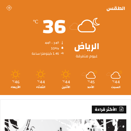
الطقس
36
℃
الرياض
44º - 34º
10%
1.45 كيلومتر/ساعة
غيوم متفرقة
46
44
44
45
44
℃
℃
℃
℃
℃
السبت
الأحد
الأثنين
الثلاثاء
الأربعاء
الأكثر قراءة