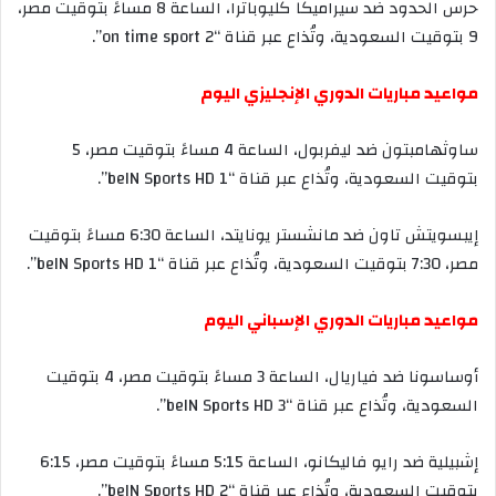
حرس
الحدود
ضد
سيراميكا
كليوباترا،
الساعة
8
مساءً
بتوقيت
مصر،
9
بتوقيت
السعودية،
وتُذاع
عبر
قناة
“on time sport 2”.
مواعيد
مباريات
الدوري
الإنجليزي
اليوم
ساوثهامبتون
ضد
ليفربول،
الساعة
4
مساءً
بتوقيت
مصر،
5
بتوقيت
السعودية،
وتُذاع
عبر
قناة
“beIN Sports HD 1”.
إيبسويتش
تاون
ضد
مانشستر
يونايتد،
الساعة
6:30
مساءً
بتوقيت
مصر،
7:30
بتوقيت
السعودية،
وتُذاع
عبر
قناة
“beIN Sports HD 1”.
مواعيد
مباريات
الدوري
الإسباني
اليوم
أوساسونا
ضد
فياريال،
الساعة
3
مساءً
بتوقيت
مصر،
4
بتوقيت
السعودية،
وتُذاع
عبر
قناة
“beIN Sports HD 3”.
إشبيلية
ضد
رايو
فاليكانو،
الساعة
5:15
مساءً
بتوقيت
مصر،
6:15
بتوقيت
السعودية،
وتُذاع
عبر
قناة
“beIN Sports HD 2”.