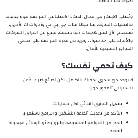
لهجماتها الخاصة.
وأعطى الابتكار في مجال الذكاء الاصطناعي القراصنة قوة جديدة.
فالتقنيات الحديثة، بما فيها شات جي بي تي وأدوات AI الأخرى،
تُستخدم الآن لشن هجمات آلية دقيقة، تسرع من اختراق الشركات
والأفراد على حد سواء، وتزيد من قدرة القراصنة على تخطي
الحواجز التقليدية للأمان.
كيف تحمي نفسك؟
لا يوجد درع سحري يحميك بالكامل، لكن نصائح خبراء الأمن
السيبراني تتمحور حول:
تفعيل التوثيق الثنائي لكل حساباتك.
التأكد من تحديث أنظمة التشغيل والبرامج باستمرار.
الحذر من المواقع المشبوهة والروابط أو الرسائل مجهولة
المصدر.