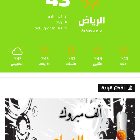
الرياض
43º - 37º
7%
4.1 كيلومتر/ساعة
سماء صافية
45
45
43
44
43
℃
℃
℃
℃
℃
الأحد
الأثنين
الثلاثاء
الأربعاء
الخميس
الأكثر قراءة