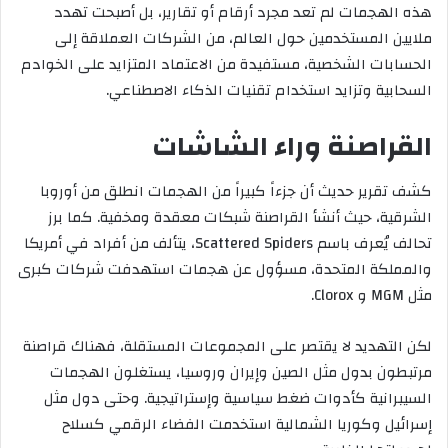
هذه الهجمات لم تعد مجرد أرقام أو تقارير، بل أصبحت تهدد
ملايين المستخدمين حول العالم، من الشركات العملاقة إلى
الحسابات الشخصية، مستفيدة من الاعتماد المتزايد على الخوادم
السحابية وتزايد استخدام تقنيات الذكاء الاصطناعي.
القراصنة وراء الشاشات
كشف تقرير حديث أن جزءاً كبيراً من الهجمات انطلق من أوروبا
الشرقية، حيث أنشأ القراصنة شبكات معقدة ومخفية. كما برز
تحالف يُعرف باسم Scattered Spiders، يتألف من أفراد في أمريكا
والمملكة المتحدة، مسؤول عن هجمات استهدفت شركات كبرى
مثل MGM و Clorox.
لكن التهديد لا يقتصر على المجموعات المستقلة، فهناك قراصنة
مرتبطون بدول مثل الصين وإيران وروسيا، يستغلون الهجمات
السيبرانية كأدوات ضغط سياسية وإستراتيجية. وحتى دول مثل
إسرائيل وكوريا الشمالية استخدمت الفضاء الرقمي كسلاح