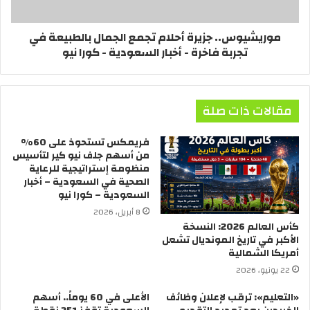
موريشيوس.. جزيرة أحلام تجمع الجمال بالطبيعة في
تجربة فاخرة - أخبار السعودية - كورا نيو
مقالات ذات صلة
فريمكس تستحوذ على 60%
من أسهم جلف نيو كير لتأسيس
منظومة إستراتيجية للرعاية
الصحية في السعودية – أخبار
السعودية – كورا نيو
8 أبريل، 2026
كأس العالم 2026: النسخة
الأكبر في تاريخ المونديال تشعل
أمريكا الشمالية
22 يونيو، 2026
«التعليم»: ترقب لإعلان وظائف
الأعلى في 60 يوماً.. أسهم