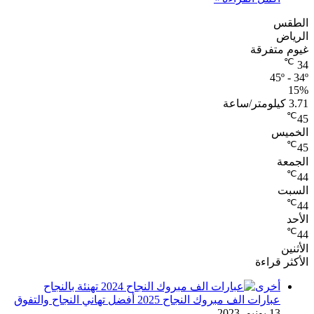
الطقس
الرياض
غيوم متفرقة
℃
34
45º - 34º
15%
3.71 كيلومتر/ساعة
℃
45
الخميس
℃
45
الجمعة
℃
44
السبت
℃
44
الأحد
℃
44
الأثنين
الأكثر قراءة
أخرى
عبارات الف مبروك النجاح 2025 أفضل تهاني النجاح والتفوق
13 يونيو، 2023