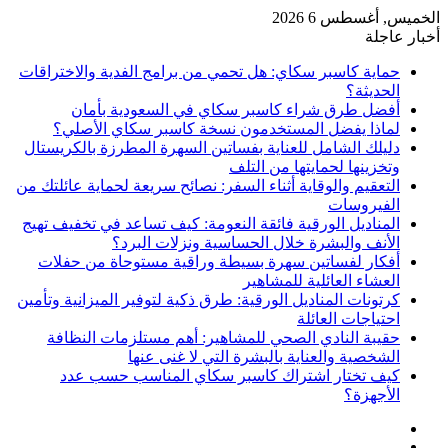
الخميس, أغسطس 6 2026
أخبار عاجلة
حماية كاسبر سكاي: هل تحمي من برامج الفدية والاختراقات
الحديثة؟
أفضل طرق شراء كاسبر سكاي في السعودية بأمان
لماذا يفضل المستخدمون نسخة كاسبر سكاي الأصلي؟
دليلك الشامل للعناية بفساتين السهرة المطرزة بالكريستال
وتخزينها لحمايتها من التلف
التعقيم والوقاية أثناء السفر: نصائح سريعة لحماية عائلتك من
الفيروسات
المناديل الورقية فائقة النعومة: كيف تساعد في تخفيف تهيج
الأنف والبشرة خلال الحساسية ونزلات البرد؟
أفكار لفساتين سهرة بسيطة وراقية مستوحاة من حفلات
العشاء العائلية للمشاهير
كرتونات المناديل الورقية: طرق ذكية لتوفير الميزانية وتأمين
احتياجات العائلة
حقيبة النادي الصحي للمشاهير: أهم مستلزمات النظافة
الشخصية والعناية بالبشرة التي لا غنى عنها
كيف تختار اشتراك كاسبر سكاي المناسب حسب عدد
الأجهزة؟
إضافة
مقال
عمود