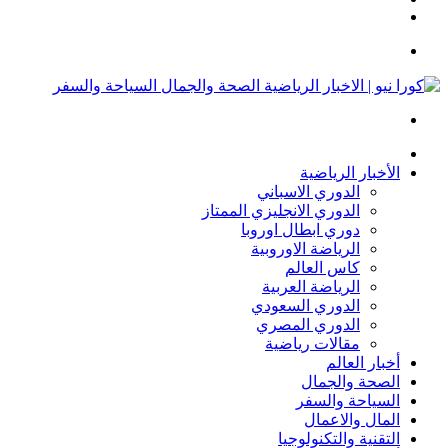
تسجيل
عشوائي
جانبي
الدخول
القائمة
بحث
عن
الرئيسة
الأخبار الرياضية
الدوري الاسباني
الدوري الانجليزي الممتاز
دوري ابطال اوروبا
الرياضة الاوروبية
كاس العالم
الرياضة العربية
الدوري السعودي
الدوري المصري
مقالات رياضية
أخبار العالم
الصحة والجمال
السياحة والسفر
المال والاعمال
التقنية والتكنولوجيا