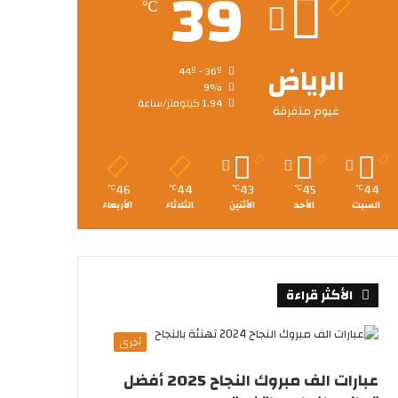
39
℃
الرياض
44º - 36º
9%
1.94 كيلومتر/ساعة
غيوم متفرقة
46
44
43
45
44
℃
℃
℃
℃
℃
السبت
الأحد
الأثنين
الثلاثاء
الأربعاء
الأكثر قراءة
أخرى
عبارات الف مبروك النجاح 2025 أفضل