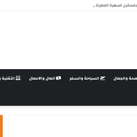
فساتين السهرة المطرزة بالكريستال وتخزينها لحمايتها من التلف
صحة والجمال
السياحة والسفر
المال والاعمال
التقنية و