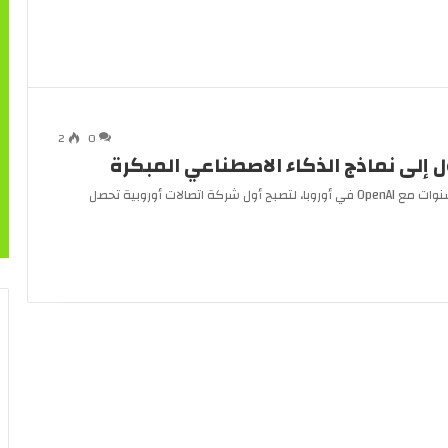
2
0
أعلنت شركة الاتصالات الفرنسية أورانج عن شراكة متعددة السنوات مع OpenAI في أوروبا، لتصبح أول شركة اتصالات أوروبية تحصل