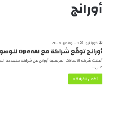
أورانج
كورا نيو
28 نوفمبر، 2024
أورانج توقّع شراكة مع OpenAI للوصول إلى نماذج الذكاء الاصطناعي المبكرة
على…
أكمل القراءة »