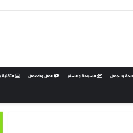
يوتر: أهم النصائح قبل الشراء
صحة والجمال
السياحة والسفر
المال والاعمال
التقنية و