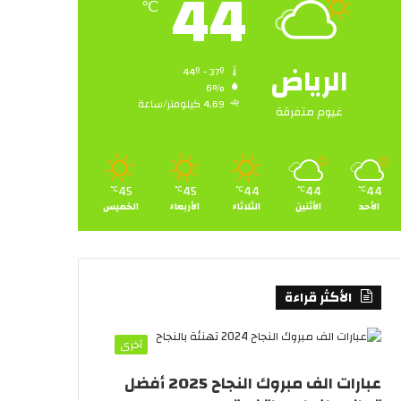
44
℃
الرياض
44º - 37º
6%
4.69 كيلومتر/ساعة
غيوم متفرقة
45
45
44
44
44
℃
℃
℃
℃
℃
الأحد
الأثنين
الثلاثاء
الأربعاء
الخميس
الأكثر قراءة
أخرى
عبارات الف مبروك النجاح 2025 أفضل