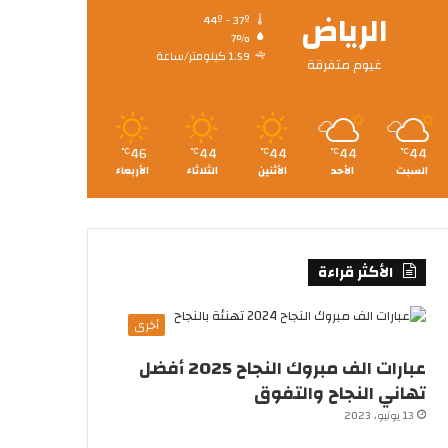
الرياض
44º - 37º
7%
1.59 كيلومتر/ساعة
غيوم متفرقة
46
44
44
44
44
℃
℃
℃
℃
℃
السبت
الأحد
الأثنين
الثلاثاء
الأربعاء
الأكثر قراءة
أخرى
عبارات الف مبروك النجاح 2025 أفضل
تهاني النجاح والتفوق
13 يونيو، 2023