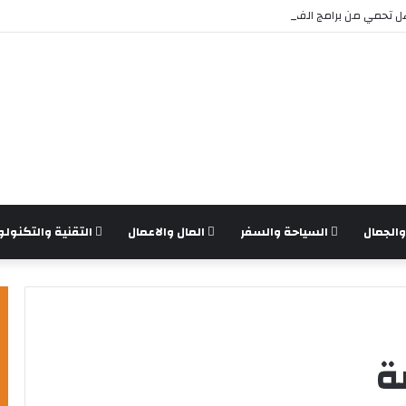
 تحمي من برامج الفدية والاختراقات الحديثة؟
الجمال
السياحة والسفر
المال والاعمال
التقنية والتكنولو
ة