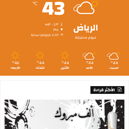
43
℃
الرياض
44º - 37º
7%
2.07 كيلومتر/ساعة
غيوم متفرقة
46
44
44
44
44
℃
℃
℃
℃
℃
السبت
الأحد
الأثنين
الثلاثاء
الأربعاء
الأكثر قراءة