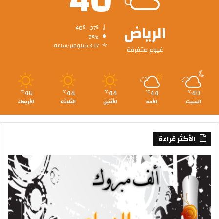
40
الرياض
40º - 37º
9%
3.17 كيلومتر/ساعة
غيوم متفرقة
46
44
44
44
40
℃
℃
℃
℃
℃
السبت
الأحد
الأثنين
الثلاثاء
الأربعاء
الأكثر قراءة