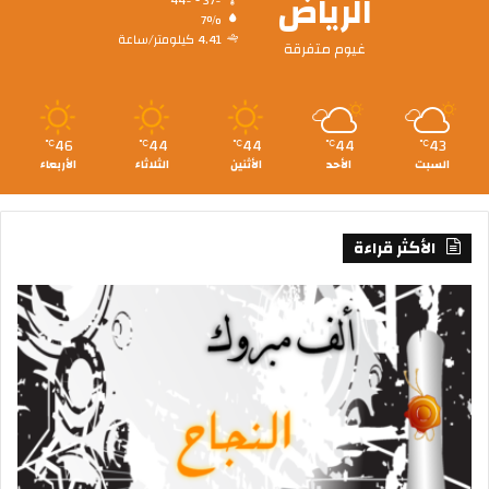
الرياض
44º - 37º
7%
4.41 كيلومتر/ساعة
غيوم متفرقة
46
44
44
44
43
℃
℃
℃
℃
℃
السبت
الأحد
الأثنين
الثلاثاء
الأربعاء
الأكثر قراءة