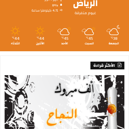
الرياض
39º - 36º
8%
4.71 كيلومتر/ساعة
غيوم متفرقة
44
44
45
45
38
℃
℃
℃
℃
℃
الجمعة
السبت
الأحد
الأثنين
الثلاثاء
الأكثر قراءة