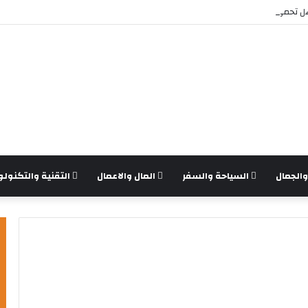
 تحمي من برامج الفدية والاختراقات الحديثة؟
الجمال
السياحة والسفر
المال والاعمال
التقنية والتكنولو