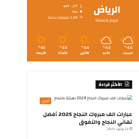
الرياض
44º - 37º
7%
1.99 كيلومتر/ساعة
غيوم متفرقة
46
44
44
44
44
℃
℃
℃
℃
℃
السبت
الأحد
الأثنين
الثلاثاء
الأربعاء
الأكثر قراءة
أخرى
عبارات الف مبروك النجاح 2025 أفضل
تهاني النجاح والتفوق
13 يونيو، 2023