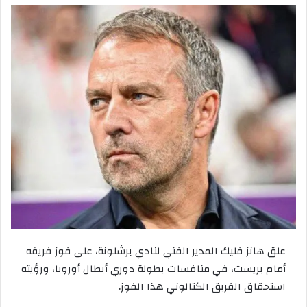
علق
هانز
فليك
المدير
الفني
لنادي
برشلونة،
على
فوز
فريقه
أمام
بريست،
في
منافسات
بطولة
دوري
أبطال
أوروبا،
ورؤيته
استحقاق
الفريق
الكتالوني
هذا
الفوز
.