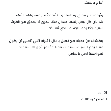
أمام
بريست
.
وأردف
عن
بيدري
وكاسادو
:
لا
أتفاجأ
من
مستواهما
أنهما
يتدربان
كل
يوم،
إنهما
جيدان
جدًا،
بيدري
لا
يصدق
مع
الكرة،
سعيد
جدًا
بخط
الوسط
الذي
أمتلكه
.
وكشف
عن
حديثه
مع
لامين
يامال
:
أخبرته
أنني
أتمنى
أن
يكون
معنا
يوم
السبت،
سيتدرب
معنا
غدًا
من
أجل
الاستعداد
لمواجهة
لاس
بالماس
.
[ad_2]
المصدر : وكالات