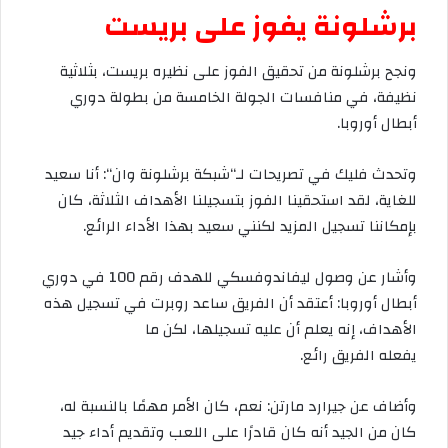
برشلونة
يفوز
على
بريست
ونجح
برشلونة
من
تحقيق
الفوز
على
نظيره
بريست،
بثلاثية
نظيفة،
في
منافسات
الجولة
الخامسة
من
بطولة
دوري
أبطال
أوروبا
.
وتحدث
فليك
في
تصريحات
لـ
“
شبكة
برشلونة
وان
“:
أنا
سعيد
للغاية،
لقد
استحقينا
الفوز
بتسجيلنا
الأهداف
الثلاثة،
كان
بإمكاننا
تسجيل
المزيد
لكنني
سعيد
بهذا
الأداء
الرائع
.
وأشار
عن
وصول
ليفاندوفسكي
للهدف
رقم
100
في
دوري
أبطال
أوروبا
:
أعتقد
أن
الفريق
ساعد
روبرت
في
تسجيل
هذه
الأهداف،
إنه
يعلم
أن
عليه
تسجيلها،
لكن
ما
يفعله
الفريق
رائع
.
وأضاف
عن
جيرارد
مارتن
:
نعم،
كان
الأمر
مهمًا
بالنسبة
له،
كان
من
الجيد
أنه
كان
قادرًا
على
اللعب
وتقديم
أداء
جيد