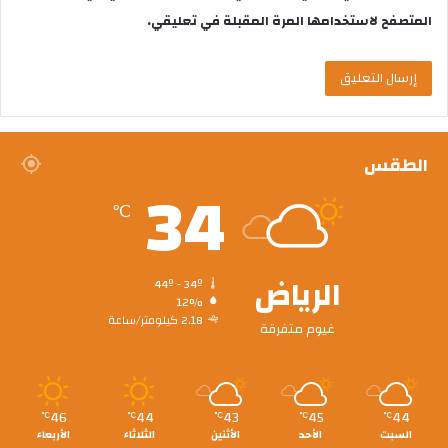
المتصفح لاستخدامها المرة المقبلة في تعليقي.
الطقس
34
℃
الرياض
44º - 34º
12%
2.18 كيلومتر/ساعة
غيوم متفرقة
46
44
43
45
44
℃
℃
℃
℃
℃
السبت
الأحد
الأثنين
الثلاثاء
الأربعاء