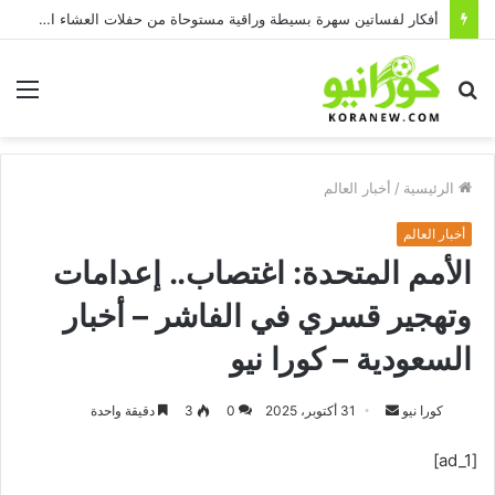
أفكار لفساتين سهرة بسيطة وراقية مستوحاة من حفلات العشاء العائلية للمشاهير
بحث
الق
عن
الرئيسية
/
أخبار العالم
أخبار العالم
الأمم المتحدة: اغتصاب.. إعدامات
وتهجير قسري في الفاشر – أخبار
السعودية – كورا نيو
أرسل
كورا نيو
31 أكتوبر، 2025
0
3
دقيقة واحدة
بريدا
[ad_1]
إلكترونيا