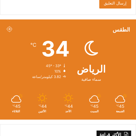
الطقس
34
℃
الرياض
45º - 33º
10%
3.82 كيلومتر/ساعة
سماء صافية
45
44
44
45
45
℃
℃
℃
℃
℃
الجمعة
السبت
الأحد
الأثنين
الثلاثاء
الأكثر قراءة