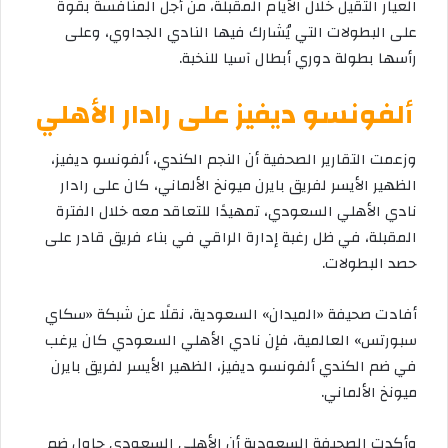
العيار الثقيل خلال الأيام المقبلة، من أجل المنافسة بقوة
على البطولات التي يُشارك فيها النادي الجداوي، وعلى
رأسها بطولة دوري أبطال آسيا للنخبة.
ألفونسو ديفيز على رادار الأهلي
وزعمت التقارير الصحفية أن النجم الكندي، ألفونسو ديفيز،
الظهير الأيسر لفريق بايرن ميونخ الألماني، كان على رادار
نادي الأهلي السعودي، تمهيدًا للتعاقد معه خلال الفترة
المقبلة، في ظل رغبة إدارة الراقي في بناء فريق قادر على
حصد البطولات.
أفادت صحيفة «الميدان» السعودية، نقلًا عن شبكة «سكاي
سبورتس» العالمية، فإن نادي الأهلي السعودي كان يرغب
في ضم الكندي ألفونسو ديفيز، الظهير الأيسر لفريق بايرن
ميونخ الألماني.
وأكدت الصحيفة السعودية أن الأهلي السعودي حاول ضم