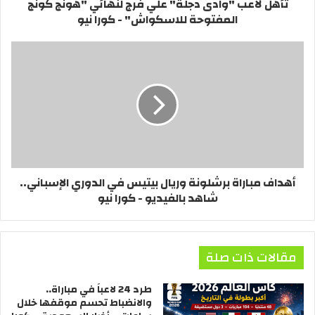
تأهل لاعب "وادى دجلة" علي فرج لنهائي "هونج كونج
المفتوحة للاسكواش" - كورا نيو
أهداف مباراة برشلونة وريال بيتيس في الدوري الإسباني..
شاهد بالفيديو - كورا نيو
مقالات ذات صلة
طرد 24 لاعباً في مباراة..
والانضباط تحسم موقفها خلال