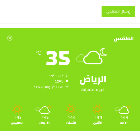
الطقس
35
℃
الرياض
44º - 35º
12%
0.76 كيلومتر/ساعة
غيوم متفرقة
45
45
44
44
44
℃
℃
℃
℃
℃
الأحد
الأثنين
الثلاثاء
الأربعاء
الخميس