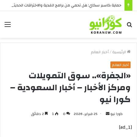
حماية كاسبر سكاي: هل تحمي من برامج الفدية والاختراقات الحديثة؟
بحث
الق
عن
الرئيسية
/
أخبار العالم
أخبار العالم
«الجفرة».. سوق التمويلات
ومركز الأخبار – أخبار السعودية –
كورا نيو
أرسل
كورا نيو
25 فبراير، 2026
0
1
2 دقائق
بريدا
[ad_1]
إلكترونيا