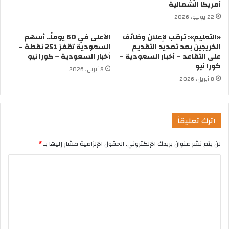
أمريكا الشمالية
22 يونيو، 2026
«التعليم»: ترقب لإعلان وظائف
الأعلى في 60 يوماً.. أسهم
الخريجين بعد تمديد التقديم
السعودية تقفز 251 نقطة –
على التقاعد – أخبار السعودية –
أخبار السعودية – كورا نيو
كورا نيو
8 أبريل، 2026
8 أبريل، 2026
اترك تعليقاً
لن يتم نشر عنوان بريدك الإلكتروني.
الحقول الإلزامية مشار إليها بـ
*