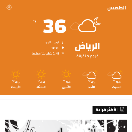
الطقس
36
℃
الرياض
44º - 34º
10%
1.45 كيلومتر/ساعة
غيوم متفرقة
46
44
44
45
44
℃
℃
℃
℃
℃
السبت
الأحد
الأثنين
الثلاثاء
الأربعاء
الأكثر قراءة