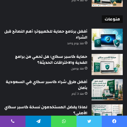
منذ 4 أيام
منوعات
أفضل برنامج حماية للكمبيوتر: أهم النصائح قبل
الشراء
منذ يوم واحد
حماية كاسبر سكاي: هل تحمي من برامج
الفدية والاختراقات الحديثة؟
منذ يومين
أفضل طرق شراء كاسبر سكاي في السعودية
بأمان
منذ 3 أيام
لماذا يفضل المستخدمون نسخة كاسبر سكاي
الأصلي؟
منذ 4 أيام
يسبوك
تويتر
واتساب
تيلقرام
ڤايبر