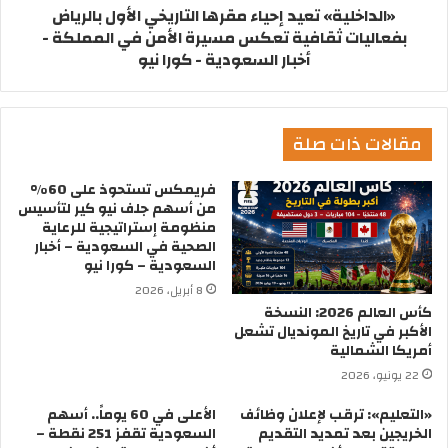
«الداخلية» تعيد إحياء مقرها التاريخي الأول بالرياض
بفعاليات ثقافية تعكس مسيرة الأمن في المملكة -
أخبار السعودية - كورا نيو
مقالات ذات صلة
فريمكس تستحوذ على 60%
من أسهم جلف نيو كير لتأسيس
منظومة إستراتيجية للرعاية
الصحية في السعودية – أخبار
السعودية – كورا نيو
8 أبريل، 2026
كأس العالم 2026: النسخة
الأكبر في تاريخ المونديال تشعل
أمريكا الشمالية
22 يونيو، 2026
«التعليم»: ترقب لإعلان وظائف
الأعلى في 60 يوماً.. أسهم
الخريجين بعد تمديد التقديم
السعودية تقفز 251 نقطة –