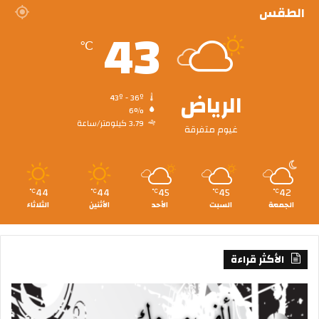
الطقس
43
℃
الرياض
43º - 36º
6%
3.79 كيلومتر/ساعة
غيوم متفرقة
44
44
45
45
42
℃
℃
℃
℃
℃
الجمعة
السبت
الأحد
الأثنين
الثلاثاء
الأكثر قراءة