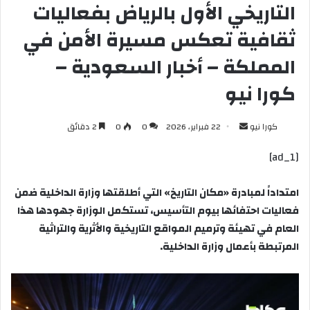
التاريخي الأول بالرياض بفعاليات
ثقافية تعكس مسيرة الأمن في
المملكة – أخبار السعودية –
كورا نيو
أرسل
كورا نيو
22 فبراير، 2026
0
0
2 دقائق
بريدا
[ad_1]
إلكترونيا
امتداداً لمبادرة «مكان التاريخ» التي أطلقتها وزارة الداخلية ضمن
فعاليات احتفائها بيوم التأسيس، تستكمل الوزارة جهودها هذا
العام في تهيئة وترميم المواقع التاريخية والأثرية والتراثية
المرتبطة بأعمال وزارة الداخلية.