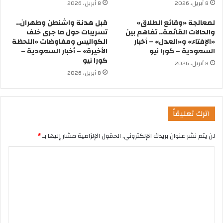
8 أبريل، 2026
8 أبريل، 2026
لمعالجة «وقائع الطلاق»
قبل هدنة واشنطن وطهران..
والحالات القائمة.. تفاهم بين
تسريبات حول ما جرى خلف
«الإفتاء» و«العدل» – أخبار
الكواليس ومفاوضات «اللحظة
السعودية – كورا نيو
الأخيرة» – أخبار السعودية –
كورا نيو
8 أبريل، 2026
8 أبريل، 2026
اترك تعليقاً
لن يتم نشر عنوان بريدك الإلكتروني.
الحقول الإلزامية مشار إليها بـ
*