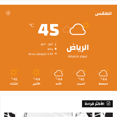
الطقس
45
℃
الرياض
45º - 36º
6%
3.93 كيلومتر/ساعة
غيوم متفرقة
45
44
44
45
44
℃
℃
℃
℃
℃
الجمعة
السبت
الأحد
الأثنين
الثلاثاء
الأكثر قراءة