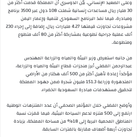
وعلى الصعيد الإنساني، بيّن الدوسري أن المملكة قدمت أكثر من
30 مليار ريال مساعدات إنسانية شملت 108 دول عبر 3500 برنامج
ومبادرة، فيما نفذ البرنامج السعودي لتنمية وإعمار اليمن
مشروعات تجاوزت قيمتها 4.27 مليارات ريال، إضافة إلى إجراء 230
ألف عملية جراحية تطوعية بمشاركة أكثر من 80 ألف متطوع
ومتطوعة..
من جانبه استعرض وزير البيئة والمياه والزراعة المهندس
عبدالرحمن الفضلي أبرز منجزات قطاع البيئة والمياه والزراعة،
مؤكداً إعادة تأهيل أكثر من 500 ألف هكتار من الأراضي
المتدهورة وزراعة 151.3 مليون شجرة ضمن جهود المملكة
لتحقيق مستهدفات مبادرة السعودية الخضراء.
وأوضح الفضلي خلال المؤتمر الصحفي أن عدد المتنزهات الوطنية
ارتفع إلى 500 متنزه لدعم السياحة البيئية، فيما قفزت نسبة
المناطق المحمية البرية إلى 18% من مساحة المملكة، بزيادة
تجاوزت أربعة أضعاف مقارنة بالفترات السابقة.