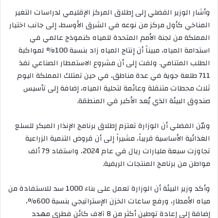
وأشار الوزير الفضلي إلى إطلاق المركز الإقليمي لدراسات التغير
المناخي كأول مركز من نوعه في الشرق الأوسط، إلى جانب اختيار
المملكة من لجنة الأمم المتحدة للمياه كنموذج عالمي في
استدامة المياه، مبيناً أن إنتاج المياه زاد بنسبة 100% لمواكبة
الطلب المتنامي. ولفت إلى أن مشروع الاستمطار الصناعي نفذ
711 طلعة جوية في عدة مناطق، في حين تمتلك المملكة اليوم
ثلاث محطات متنقلة وعائمة لتحلية المياه، إضافة إلى تأسيس
صندوق البيئة الذي يُعد الأكبر في المنطقة.
وبيّن الفضلي أن الوزارة تعتزم إطلاق برنامج الإنذار المبكر للسلع
الغذائية الأساسية قريباً، مشيراً إلى أن قروض التنمية الزراعية
تجاوزت سبعة مليارات ريال في عام 2024، واستفاد 79 ألف
مواطن من برنامج المنتجات الريفية.
وأكد وزير البيئة أن الوزارة تعمل على بناء 1000 سد للاستفادة من
مياه الأمطار، ورفع ساعات الخزن الإستراتيجي بنسبة 600%،
إضافة إلى إعادة توطين أكثر من 8 آلاف كائن فطري مهدد