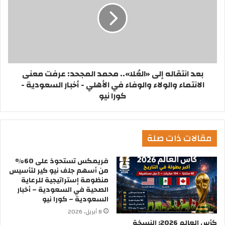
بعد انتقاله إلى «العُلا».. محمد المجحد: عرفت معنى
الانتماء والولاء والوفاء في الأهلي - أخبار السعودية -
كورا نيو
مقالات ذات صلة
فريمكس تستحوذ على 60%
من أسهم جلف نيو كير لتأسيس
منظومة إستراتيجية للرعاية
الصحية في السعودية – أخبار
السعودية – كورا نيو
8 أبريل، 2026
كأس العالم 2026: النسخة