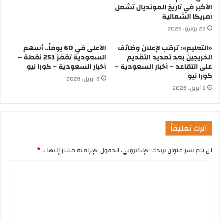
الأكبر في تاريخ المونديال تشعل
أمريكا الشمالية
22 يونيو، 2026
«التعليم»: ترقب لإعلان وظائف
الأعلى في 60 يوماً.. أسهم
الخريجين بعد تمديد التقديم
السعودية تقفز 251 نقطة –
على التقاعد – أخبار السعودية –
أخبار السعودية – كورا نيو
كورا نيو
8 أبريل، 2026
8 أبريل، 2026
اترك تعليقاً
لن يتم نشر عنوان بريدك الإلكتروني.
الحقول الإلزامية مشار إليها بـ
*