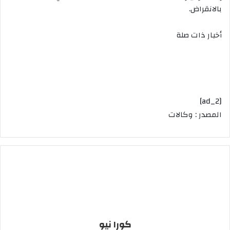
بالانقراض.
أخبار ذات صلة
[ad_2]
المصدر : وكالات
كورا نيو