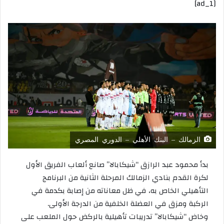
[ad_1]
إلكترونيا
الزمالك – البنك الأهلي – الدوري المصري
بدأ محمود عبد الرازق “شيكابالا” صانع ألعاب الفريق الأول
لكرة القدم بنادي الزمالك المرحلة الثانية من البرنامج
التأهيلي الخاص به، في ظل معاناته من إصابة بكدمة في
الركبة ومزق في العضلة الخلفية من الدرجة الأولى.
وخاض “شيكابالا” تدريبات تأهيلية بالركض حول الملعب على