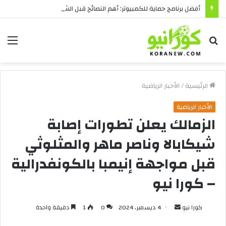
أفضل برنامج حماية للكمبيوتر: أهم النصائح قبل الشراء
بحث
الق
عن
الرئيسية
/
الأخبار الرياضية
الأخبار الرياضية
الزمالك يعلن تطورات إصابة
شيكابالا وناصر ماهر والمثلوثي
قبل مواجهة إنيمبا بالكونفدرالية
– كورا نيو
أرسل
كورا نيو
4 ديسمبر، 2024
0
1
دقيقة واحدة
بريدا