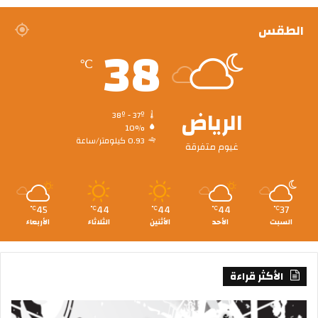
الطقس
38
℃
الرياض
38º - 37º
10%
0.93 كيلومتر/ساعة
غيوم متفرقة
45
44
44
44
37
℃
℃
℃
℃
℃
السبت
الأحد
الأثنين
الثلاثاء
الأربعاء
الأكثر قراءة