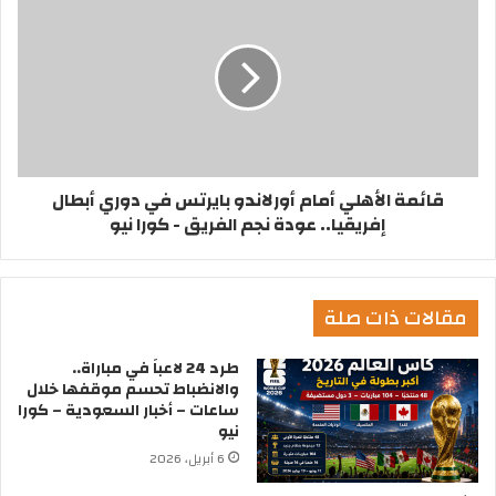
قائمة الأهلي أمام أورلاندو بايرتس في دوري أبطال
إفريقيا.. عودة نجم الفريق - كورا نيو
مقالات ذات صلة
طرد 24 لاعباً في مباراة..
والانضباط تحسم موقفها خلال
ساعات – أخبار السعودية – كورا
نيو
6 أبريل، 2026