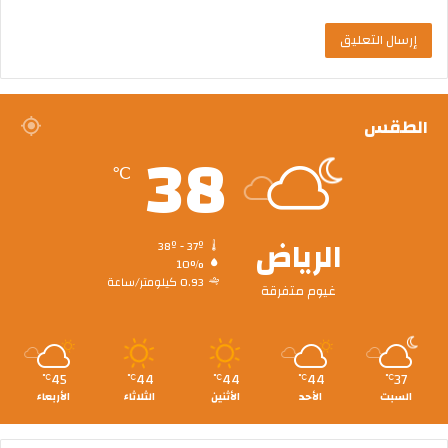
الطقس
38
℃
الرياض
38º - 37º
10%
0.93 كيلومتر/ساعة
غيوم متفرقة
45
44
44
44
37
℃
℃
℃
℃
℃
السبت
الأحد
الأثنين
الثلاثاء
الأربعاء