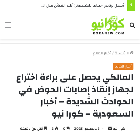
أفضل برنامج حماية للكمبيوتر: أهم النصائح قبل الشراء
بحث
الق
عن
الرئيسية
/
أخبار العالم
أخبار العالم
المالكي يحصل على براءة اختراع
لجهاز إنقاذ إصابات الحوض في
الحوادث الشديدة – أخبار
السعودية – كورا نيو
أرسل
كورا نيو
3 ديسمبر، 2025
0
2
أقل من دقيقة
بريدا