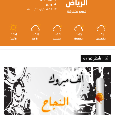
الرياض
45º - 34º
15%
4.08 كيلومتر/ساعة
غيوم متفرقة
44
44
44
45
45
℃
℃
℃
℃
℃
الخميس
الجمعة
السبت
الأحد
الأثنين
الأكثر قراءة