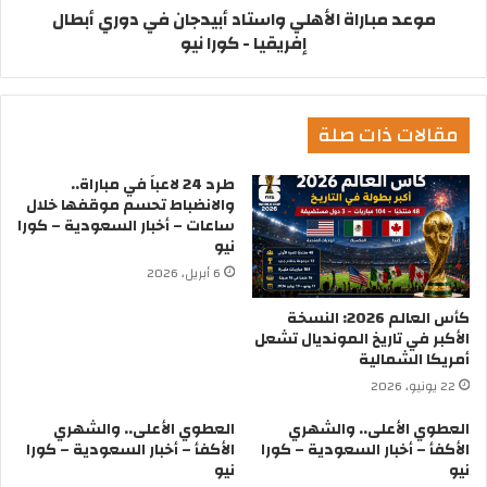
موعد مباراة الأهلي واستاد أبيدجان في دوري أبطال
إفريقيا - كورا نيو
مقالات ذات صلة
طرد 24 لاعباً في مباراة..
والانضباط تحسم موقفها خلال
ساعات – أخبار السعودية – كورا
نيو
6 أبريل، 2026
كأس العالم 2026: النسخة
الأكبر في تاريخ المونديال تشعل
أمريكا الشمالية
22 يونيو، 2026
العطوي الأعلى.. والشهري
العطوي الأعلى.. والشهري
الأكفأ – أخبار السعودية – كورا
الأكفأ – أخبار السعودية – كورا
نيو
نيو