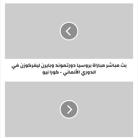
بث مباشر مباراة بروسيا دورتموند وبايرن ليفركوزن في
الدوري الألماني - كورا نيو