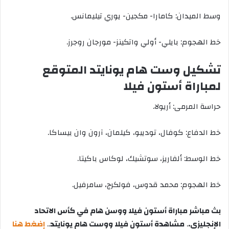
وسط الميدان: كامارا- مكجين- يوري تيليمانس.
خط الهجوم: بايلي- أولي واتكينز- مورجان روجرز.
تشكيل وست هام يونايتد المتوقع
لمباراة أستون فيلا
حراسة المرمى: أريولا.
خط الدفاع: كوفال، توديبو، كيلمان، آرون وان بيساكا.
خط الوسط: ألفاريز، سوتشيك، لوكاس باكيتا.
خط الهجوم: محمد قدوس، فولكرج، سامرفيل.
بث مباشر مباراة أستون فيلا ووسن هام في كأس الاتحاد
الإنجليزي.
.
مشاهدة أستون فيلا ووست هام يونايتد
..
إضغط هنا