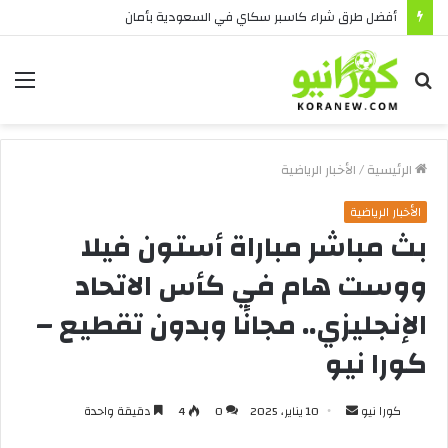
أفضل طرق شراء كاسبر سكاي في السعودية بأمان
بحث
الق
عن
الرئيسية
/
الأخبار الرياضية
الأخبار الرياضية
بث مباشر مباراة أستون فيلا
ووست هام في كأس الاتحاد
الإنجليزي.. مجانًا وبدون تقطيع –
كورا نيو
أرسل
كورا نيو
10 يناير، 2025
0
4
دقيقة واحدة
بريدا