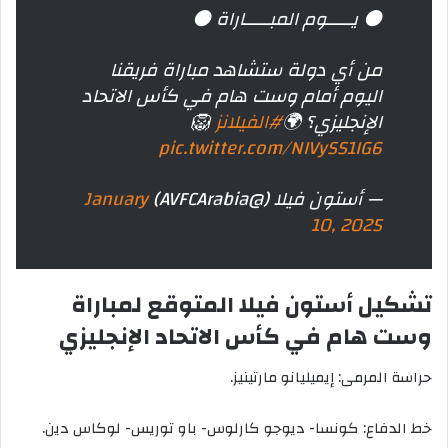
⚫️ يـــــوم المبـــــاراة ⚫️
من أي دولة ستشاهد مباراة فريقنا
اليوم أمام وست هام في كأس الاتحاد
الإنجليزي؟ 🌍
#الفيلانز
🦁
pic.twitter.com/NIVySS1IG6
— أستون فيلا (@AVFCArabia)
January
10, 2025
تشكيل أستون فيلا المتوقع لمباراة
وست هام في كأس الاتحاد الإنجليزي
حراسة المرمى: إيميليانو مارتينيز.
خط الدفاع: كونسا- ديوجو كارلوس- باو توريس- لوكاس دين.