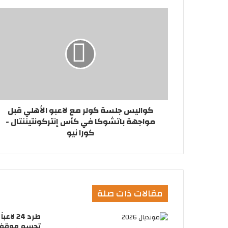
كواليس جلسة كولر مع لاعبو الأهلي قبل
مواجهة باتشوكا في كأس إنتركونتيننتال -
كورا نيو
مقالات ذات صلة
طرد 24 
تحسم موقفها