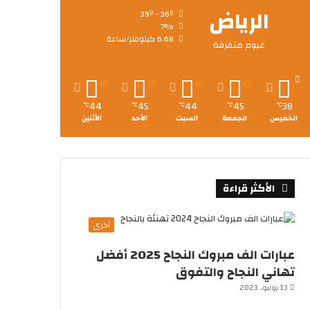
الرياض
39º - 36º
7%
6.68 كيلومتر/ساعة
غيوم متفرقة
44
45
44
45
38
℃
℃
℃
℃
℃
الخميس
الجمعة
السبت
الأحد
الأثنين
الأكثر قراءة
أخرى
عبارات الف مبروك النجاح 2025 أفضل
تهاني النجاح والتفوق
13 يونيو، 2023