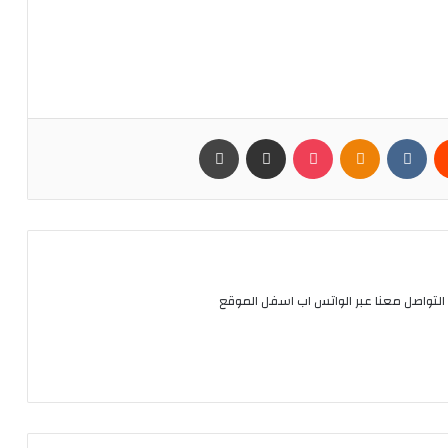
يست
Odnoklassniki
بوكيت
مشاركة عبر البريد
طباعة
التواصل معنا عبر الواتس اب اسفل الموقع