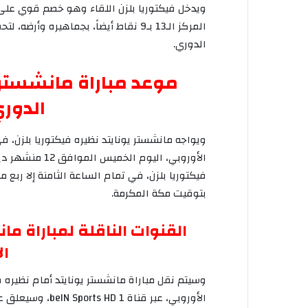
ويدخل
فيكتوريا
بلزن
اللقاء
وهو
خصم
قوي
على
المركز
الـ
13
بـ
9
نقاط
أيضاً،
بجماهيره
وأرضه،
لتح
الدوري
.
موعد
مباراة
مانشستر
الدور
ويواجه
مانشستر
يونايتد
نظيره
فيكتوريا
بلزن،
في
الأوروبي،
اليوم
الخميس
الموافق
12
من
شهر
دي
فيكتوريا
بلزن،
في
تمام
الساعة
الثامنة
إلا
ربع
مس
بتوقيت
مكة
المكرمة
.
القنوات
الناقلة
لمباراة
مان
ال
وسيتم
نقل
مباراة
مانشستر
يونايتد
أمام
نظيره
ف
الأوروبي،
عبر
قناة
beIN Sports HD 1
،
وسيعلق
ع