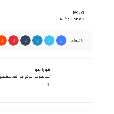
[ad_2]
المصدر : وكالات
فيسبوك
تويتر
لينكدإن
بينتير
شاركها
كورا نيو
أهلا بكم في موقع كورا نيو، يمكنكم 
موقع
الويب