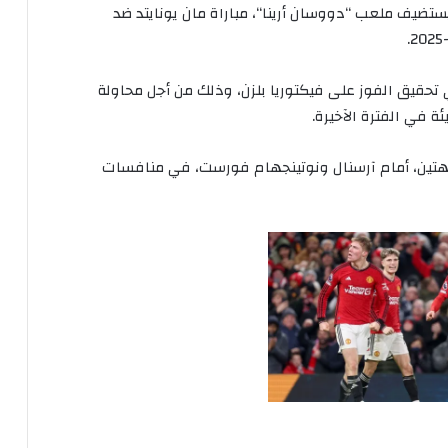
ستضيف
ملعب
“
دووسان
أرينا
“
،
مباراة
مان
يونايتد
ضد
تحقيق
الفوز
على
فيكتوريا
بلزن،
وذلك
من
أجل
محاولة
ئة
في
الفترة
الآخيرة
.
تين،
أمام
آرسنال
ونوتينجهام
فورست،
في
منافسات