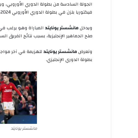
الجولة
السادسة
من
بطولة
الدوري
الأوروبي،
وي
فيكتوريا
بلزن
في
بطولة
الدوري
الأوروبي
2024-2025.
ويدخل
مانشستر
يونايتد
المباراة
وهو
يرغب
في
صلح
الجماهير
الإنجليزية،
بسبب
نتائج
الفريق
السي
وتعرض
مانشستر
يونايتد
للهزيمة
في
آخر
مواجه
بطولة
الدوري
الإنجليزي
.
مانشستر يونايتد