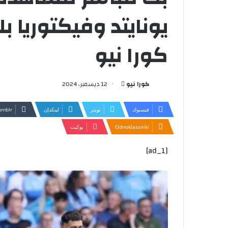
يونايتد وفيكتوريا ب
كورا نيو
أرسل
كورا نيو
12 ديسمبر، 2024
بريدا
إلكترونيا
فيسبوك
تويتر
لينكدإن
Odnoklassniki
بوكيت
[ad_1]