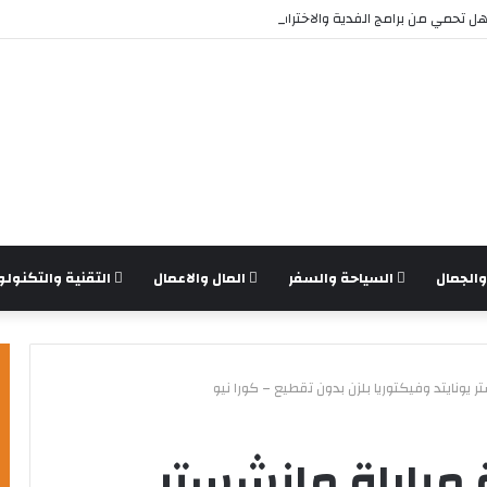
 تحمي من برامج الفدية والاختراقات الحديثة؟
الجمال
السياحة والسفر
المال والاعمال
التقنية والتكنولو
يونايتد وفيكتوريا بلزن بدون تقطيع – كورا نيو
مباراة مانشستر