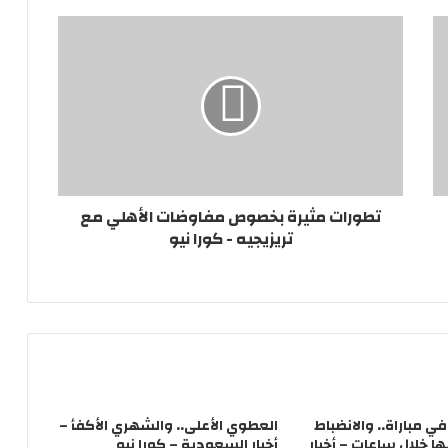
تطورات مثيرة بخصوص مفاوضات الأهلي مع
تريزيجيه - كورا نيو
لاعباً في مباراة.. والانضباط
العطوي الأعلى.. والشهري الأكفأ –
 خلال ساعات – أخبار
أخبار السعودية – كورا نيو