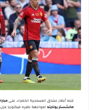
تتجه
أنظار
عشاق
المستديرة
الخضراء،
على
مبارا
مانشستر
يونايتد
لمواجهة
نظيره
فيكتوريا
بلزن،