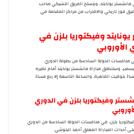
مانشستر
يونايتد،
ويتسلح
الفريق
التشيكي
صاحب
قيق
فوز
تاريخي
والاقتراب
من
مراكز
المقدمة
في
يونايتد
وفيكتوريا
بلزن
في
ي
الأوروبي
منافسات
الجولة
السادسة
من
بطولة
الدوري
سمبر،
وستنطلق
مباراة
مانشستر
يونايتد
أمام
نظيره
اءً
بتوقيت
القاهرة،
والساعة
التاسعة
إلا
ربع
مساءً
شستر
وفيكتوريا
بلزن
في
الدوري
أوروبي
يكتوريا
بلزن،
في
منافسات
الجولة
السادسة
من
الدوري
لى
أحداث
المباراة
المعلق
أحمد
البلوشي
.