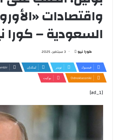
واقتصادات «الأوروب
السعودية – كورا ني
أرسل
كورا نيو
3 سبتمبر، 2025
بريدا
إلكترونيا
فيسبوك
تويتر
لينكدإن
Odnoklassniki
بوكيت
[ad_1]