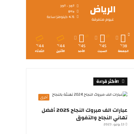
الرياض
39º - 36º
8%
4.71 كيلومتر/ساعة
غيوم متفرقة
44
44
45
45
38
℃
℃
℃
℃
℃
الجمعة
السبت
الأحد
الأثنين
الثلاثاء
الأكثر قراءة
أخرى
عبارات الف مبروك النجاح 2025 أفضل
تهاني النجاح والتفوق
13 يونيو، 2023