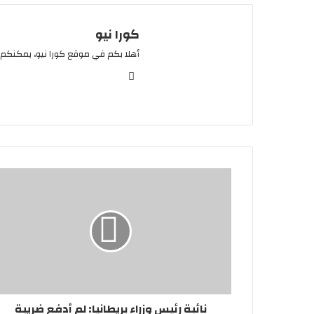
كورا نيو
أهلا بكم في موقع كورا نيو، يمكنكم 
موقع
الويب
نائبة رئيس وزراء بريطانيا: لم أدفع ضريبة