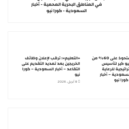
في المناطق البحرية المحمية - أخبار
السعودية - كورا نيو
فريمكس تستحوذ على 60% من
«التعليم»: ترقب لإعلان وظائف
و كير لتأسيس
الخريجين بعد تمديد التقديم على
تيجية للرعاية
التقاعد – أخبار السعودية – كورا
سعودية – أخبار
نيو
ورا نيو
8 أبريل، 2026