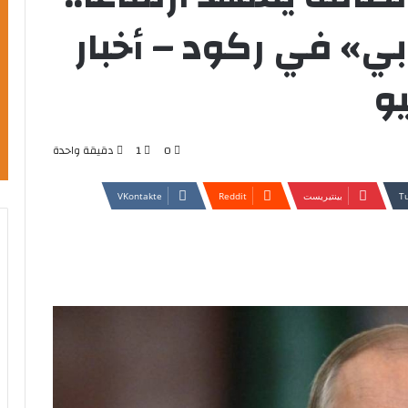
ي» في ركود – أخبار
و
0
1
دقيقة واحدة
بينتيريست