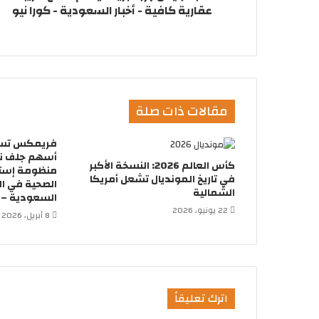
عقارية كافية - أخبار السعودية - كورا نيو
مقالات ذات صلة
أسهم جلف ني
كأس العالم 2026: النسخة الأكبر
منظومة إسترا
في تاريخ المونديال تشعل أمريكا
الصحية في ال
الشمالية
السعودية – ك
22 يونيو، 2026
8 أبريل، 2026
اترك تعليقاً