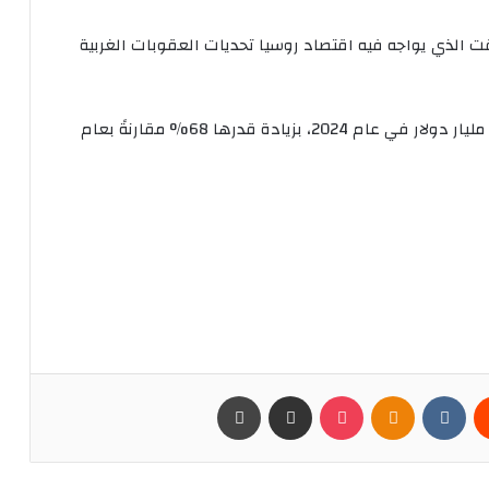
 الذي يواجه فيه اقتصاد روسيا تحديات العقوبات الغربية
وبلغت التجارة الثنائية مستوى قياسياً جديداً بلغ 245 مليار دولار في عام 2024، بزيادة قدرها 68% مقارنةً بعام
يست
Odnoklassniki
بوكيت
مشاركة عبر البريد
طباعة