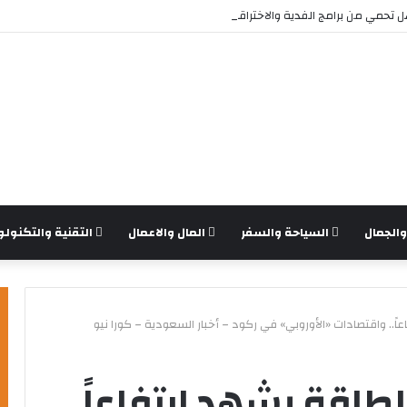
تحمي من برامج الفدية والاختراقات الحديثة؟
الجمال
السياحة والسفر
المال والاعمال
التقنية والتكنولو
اً.. واقتصادات «الأوروبي» في ركود – أخبار السعودية – كورا نيو
طاقة يشهد ارتفاعاً..