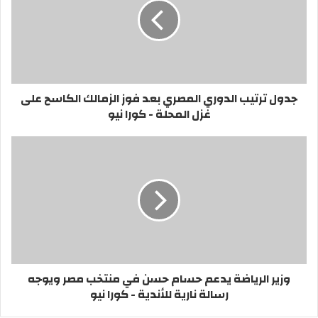
جدول ترتيب الدوري المصري بعد فوز الزمالك الكاسح على
غزل المحلة - كورا نيو
وزير الرياضة يدعم حسام حسن في منتخب مصر ويوجه
رسالة نارية للأندية - كورا نيو