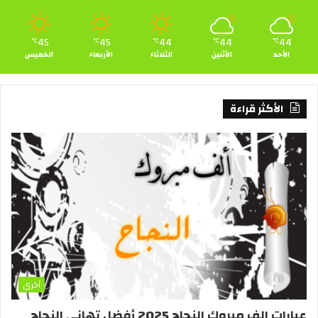
45
45
44
44
44
℃
℃
℃
℃
℃
الأحد
الأثنين
الثلاثاء
الأربعاء
الخميس
الأكثر قراءة
أخرى
عبارات الف مبروك النجاح 2025 أفضل تهاني النجاح