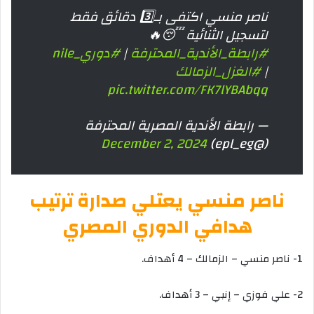
ناصر منسي اكتفى بـ3️⃣ دقائق فقط
لتسجيل الثنائية 😴🔥
#رابطة_الأندية_المحترفة
|
#دوري_nile
|
#الغزل_الزمالك
pic.twitter.com/FK7lYBAbqq
— رابطة الأندية المصرية المحترفة
December 2, 2024
(@epl_eg)
ناصر منسي يعتلي صدارة ترتيب
هدافي الدوري المصري
1- ناصر منسي – الزمالك – 4 أهداف.
2- علي فوزي – إنبي – 3 أهداف.