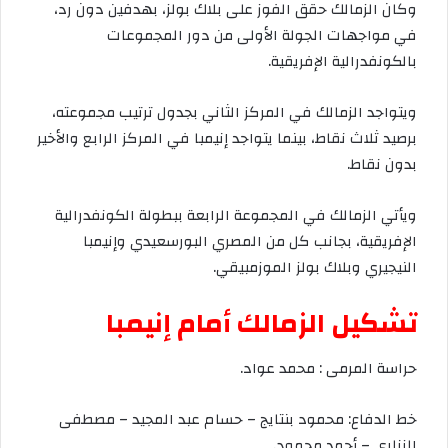
وكان
الزمالك
حقق
الفوز
على
بلاك
بولز،
بهدفين
دون
رد،
في
مواجهات
الجولة
الأولى
من
دور
المجموعات
بالكونفدرالية
الإفريقية
.
ويتواجد
الزمالك
في
المركز
الثاني
بجدول
ترتيب
مجموعته،
برصيد
ثلاث
نقاط،
بينما
يتواجد
إنيمبا
في
المركز
الرابع
والأخير
بدون
نقاط
.
ويأتي
الزمالك
في
المجموعة
الرابعة
ببطولة
الكونفدرالية
الإفريقية،
بجانب
كل
من
المصري
البورسعيدي
وإنيمبا
النيجيري
وبلاك
بولز
الموزمبيقي
.
تشكيل
الزمالك
أمام
إنيمبا
حراسة
المرمى
:
محمد
عواد
.
خط
الدفاع
:
محمود
بنتايج
–
حسام
عبد
المجيد
–
مصطفى
الزناري
–
أحمد
محمود
.