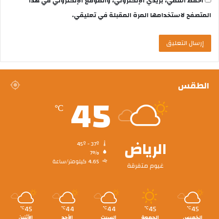
احفظ اسمي، بريدي الإلكتروني، والموقع الإلكتروني في هذا
المتصفح لاستخدامها المرة المقبلة في تعليقي.
الطقس
45
℃
الرياض
45º - 37º
7%
4.65 كيلومتر/ساعة
غيوم متفرقة
45
44
44
45
45
℃
℃
℃
℃
℃
الخميس
الجمعة
السبت
الأحد
الأثنين