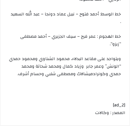
خط
الوسط
:
أحمد
فتوح
–
نبيل
عماد
دونجا
–
عبد
الله
السعيد
.
خط
الهجوم
:
عمر
فرج
–
سيف
الجزيري
–
أحمد
مصطفى
“
زيزو
“.
ويتواجد
على
مقاعد
البدلاء،
محمود
الشناوي
ومحمود
حمدي
“
الونش
”
وعمر
جابر
وزياد
كمال
ومحمد
شحاتة
ومحمد
حمدي
وكونراد
ميشالاك
ومصطفى
شلبي
وحسام
أشرف
.
[ad_2]
المصدر : وكالات