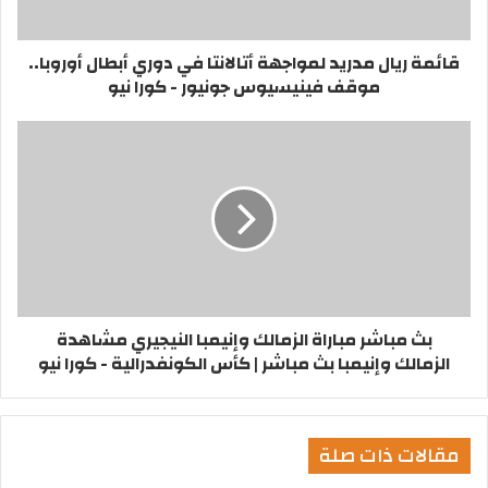
قائمة ريال مدريد لمواجهة أتالانتا في دوري أبطال أوروبا..
موقف فينيسيوس جونيور - كورا نيو
بث مباشر مباراة الزمالك وإنيمبا النيجيري مشاهدة
الزمالك وإنيمبا بث مباشر | كأس الكونفدرالية - كورا نيو
مقالات ذات صلة