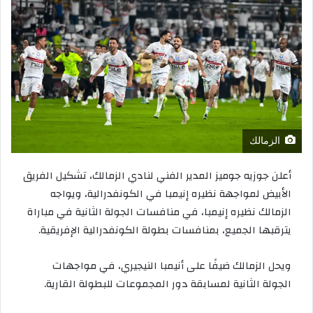
الزمالك
أعلن
جوزيه
جوميز
المدير
الفني
لنادي
الزمالك،
تشكيل
الفريق
الأبيض
لمواجهة
نظيره
إنيمبا
في
الكونفدرالية،
ويواجه
الزمالك
نظيره
إنيمبا،
في
منافسات
الجولة
الثانية
في
مباراة
يترقبها
الجميع،
بمنافسات
بطولة
الكونفدرالية
الإفريقية
.
ويحل
الزمالك
ضيفًا
على
أنيمبا
النيجيري،
في
مواجهات
الجولة
الثانية
لمسابقة
دور
المجموعات
للبطولة
القارية
.