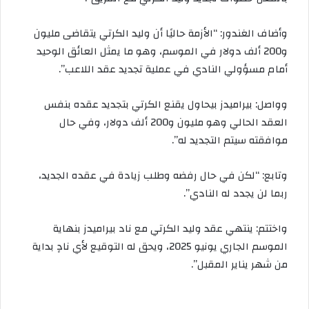
وأضاف الغندور: “الأزمة حاليًا أن وليد الكرتي يتقاضى مليون
و200 ألف دولار في الموسم، وهو ما يمثل العائق الوحيد
أمام مسؤولي النادي في عملية تجديد عقد اللاعب”.
وواصل: بيراميدز بيحاول يقنع الكرتي بتجديد عقده بنفس
العقد الحالي وهو مليون و200 ألف دولار، وفي حال
موافقته سيتم التجديد له”.
وتابع: “لكن في حال رفضه وطلب زيادة في عقده الجديد،
ربما لن يجدد له النادي”.
واختتم: ينتهي عقد وليد الكرتي مع ناد بيراميدز بنهاية
الموسم الجاري يونيو 2025، ويحق له التوقيع لأي نادٍ بداية
من شهر يناير المقبل”.