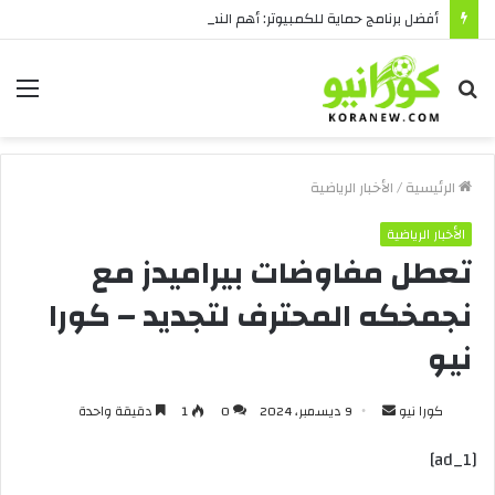
أفضل برنامج حماية للكمبيوتر: أهم النصائح قبل الشراء
بحث
الق
عن
الرئيسية
/
الأخبار الرياضية
الأخبار الرياضية
تعطل مفاوضات بيراميدز مع
نجمخكه المحترف لتجديد – كورا
نيو
أرسل
كورا نيو
9 ديسمبر، 2024
0
1
دقيقة واحدة
بريدا
[ad_1]
إلكترونيا