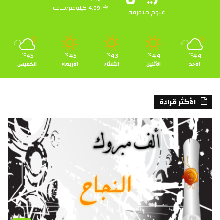
4.99 كيلومتر/ساعة
غيوم متفرقة
45
45
43
44
44
℃
℃
℃
℃
℃
الأحد
الأثنين
الثلاثاء
الأربعاء
الخميس
الأكثر قراءة