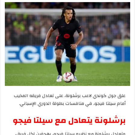
علق
جول
كوندي
لاعب
برشلونة،
على
تعادل
فريقه
المخيب
أمام
سيلتا
فيجو،
في
منافسات
بطولة
الدوري
الإسباني
.
برشلونة
يتعادل
مع
سيلتا
فيجو
وتعادل
برشلونة
مع
نظيره
سيلتا
فيجو،
بهدفين
لكل
فريق،