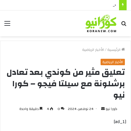
حماية كاسبر سكاي: هل تحمي من برامج الفدية والاختراقات الحديثة؟
بحث
الق
عن
الرئيسية
/
الأخبار الرياضية
الأخبار الرياضية
تعليق مثير من كوندي بعد تعادل
برشلونة مع سيلتا فيجو – كورا
نيو
أرسل
كورا نيو
24 نوفمبر، 2024
0
4
دقيقة واحدة
بريدا
[ad_1]
إلكترونيا