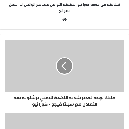
أهلا بكم في موقع كورا نيو، يمكنكم التواصل معنا عبر الواتس اب اسفل
الموقع
موقع
الويب
فليك يوجه تحذير شديد اللهجة للاعبي برشلونة بعد
التعادل مع سيلتا فيجو - كورا نيو