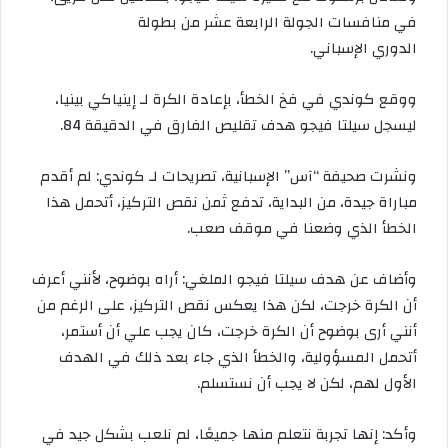
في
منافسات
الجولة
الرابعة
عشر
من
بطولة
الدوري
الإسباني
.
ووقع
كوندي
في
فخ
الخطأ،
بإعادة
الكرة
لـ
إينياكي
بينيا،
ليسجل
سيلتا
فيجو
هدف
تقليص
الفارق
في
الدقيقة
84.
ونشرت
صحيفة
“
آس
”
الإسبانية،
تصريحات
لـ
كوندي
:
لم
أقدم
مباراة
جيدة،
من
البداية،
تدفع
ثمن
نقص
التركيز،
أتحمل
هذا
الخطأ
الذي
وضعنا
في
موقف
صعب
.
وأضاف
عن
هدف
سيلتا
فيجو
الملغي
:
أراه
بوضوح،
لأنني
أعرف
أن
الكرة
خرجت،
لكن
هذا
يعكس
نقص
التركيز،
على
الرغم
من
أنني
أرى
بوضوح
أن
الكرة
خرجت،
كان
يجب
علي
أن
أستمر،
أتحمل
المسؤولية،
والخطأ
الذي
جاء
بعد
ذلك
في
الهدف
الأول
لهم،
لكن
لا
يجب
أن
نستسلم
.
وأكد
:
إنها
تجربة
نتعلم
منها
جميعًا،
لم
نلعب
بشكل
جيد
في