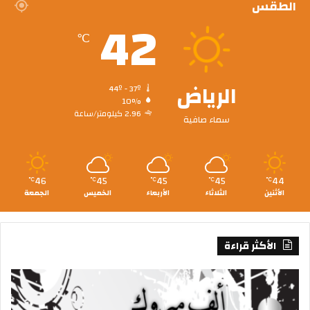
الطقس
42
℃
الرياض
44º - 37º
10%
2.96 كيلومتر/ساعة
سماء صافية
46
45
45
45
44
℃
℃
℃
℃
℃
الأثنين
الثلاثاء
الأربعاء
الخميس
الجمعة
الأكثر قراءة